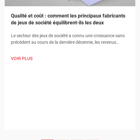
Qualité et coût : comment les principaux fabricants
de jeux de société équilibrent-ils les deux
Le secteur des jeux de société a connu une croissance sans
précédent au cours de la dernière décennie, les revenus
mondiaux atteignant chaque année de nouveaux sommets.
À mesure que la demande des consommateurs continue
VOIR PLUS
d'augmenter, les fabricants de jeux de société sont
confrontés à un défi de plus en plus complexe : fournir...