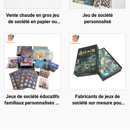
Vente chaude en gros jeu
Jeu de société
de société en papier ou
personnalisé
plastique sur plateau
hexagonal avec
impression personnalisée
pour adultes
Jeux de société éducatifs
Fabricants de jeux de
familiaux personnalisés en
société sur mesure pour
gros
activités de renforcement
d’équipe, vente en gros —
jeu de société « Chevalier
», jeu de société «