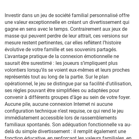
cartes hautes
personnalisé, cartes à
performances, étanches,
jouer de poker
Investir dans un jeu de société familial personnalisé offre
en papier ou en plastique
une valeur exceptionnelle en créant un divertissement qui
PVC pour adultes
gagne en sens avec le temps. Contrairement aux jeux de
masse qui peuvent perdre de leur attrait, ces versions sur
mesure restent pertinentes, car elles reflètent l’histoire
évolutive de votre famille et ses souvenirs partagés.
L’avantage pratique de la connexion émotionnelle ne
saurait être surestimé : les joueurs s’impliquent plus
volontiers lorsqu’ils se voient eux-mêmes et leurs proches
représentés tout au long de la partie. Sur le plan
opérationnel, le jeu se distingue par sa facilité d’utilisation,
ses règles pouvant être simplifiées ou adaptées pour
convenir à différents groupes d’âge au sein de votre foyer.
Aucune pile, aucune connexion Internet ni aucune
configuration technique n’est requise, ce qui rend le jeu
immédiatement accessible lors de rassemblements
familiaux spontanés. Son adéquation fonctionnelle va au-
delà du simple divertissement : il remplit également une
fonction éducative, en renforçant les valeurs familiales, en