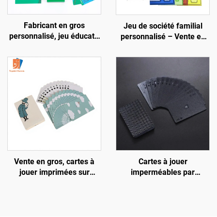
Fabricant en gros
Jeu de société familial
personnalisé, jeu éducatif
personnalisé – Vente en
pour enfants,
gros OEM et
apprentissage, pièces en
personnalisation complète
plastique, jeu de société
30 secondes,
personnalisé, pour la
famille
Vente en gros, cartes à
Cartes à jouer
jouer imprimées sur
imperméables par
mesure, logo
sublimation, avec boîte,
personnalisé, fabrication
impression recto-verso du
sous marque (OEM),
logo, papier doré,
conception personnalisée,
plastique PVC, jeu