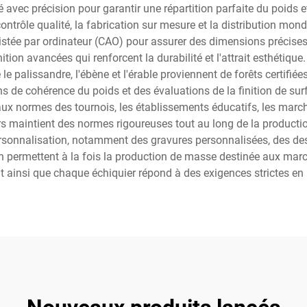
vec précision pour garantir une répartition parfaite du poids et
ntrôle qualité, la fabrication sur mesure et la distribution mondi
sistée par ordinateur (CAO) pour assurer des dimensions précises
ition avancées qui renforcent la durabilité et l'attrait esthétiqu
le palissandre, l'ébène et l'érable proviennent de forêts certifié
ns de cohérence du poids et des évaluations de la finition de sur
aux normes des tournois, les établissements éducatifs, les march
ers maintient des normes rigoureuses tout au long de la productio
personnalisation, notamment des gravures personnalisées, des de
on permettent à la fois la production de masse destinée aux mar
t ainsi que chaque échiquier répond à des exigences strictes en ma