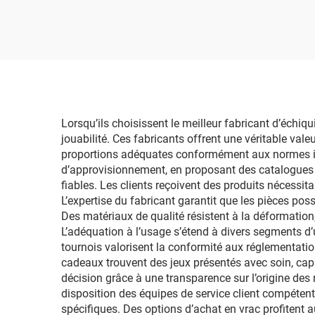
papier haute technologie
haute 
Jeu de groupe amusant
sûr d
Monopoli
ha
Lorsqu’ils choisissent le meilleur fabricant d’échiqu
jouabilité. Ces fabricants offrent une véritable val
proportions adéquates conformément aux normes inte
d’approvisionnement, en proposant des catalogues co
fiables. Les clients reçoivent des produits nécessit
L’expertise du fabricant garantit que les pièces pos
Des matériaux de qualité résistent à la déformation,
L’adéquation à l’usage s’étend à divers segments d’u
tournois valorisent la conformité aux réglementation
cadeaux trouvent des jeux présentés avec soin, capab
décision grâce à une transparence sur l’origine des 
disposition des équipes de service client compétent
spécifiques. Des options d’achat en vrac profitent a