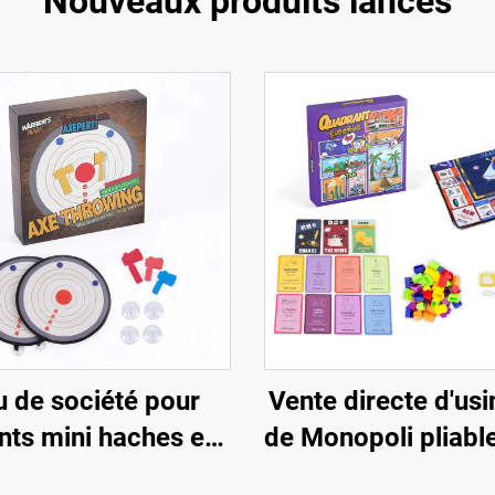
Nouveaux produits lancés
u de société pour
Vente directe d'usi
nts mini haches en
de Monopoli pliabl
sse recyclées de
thème mondial 