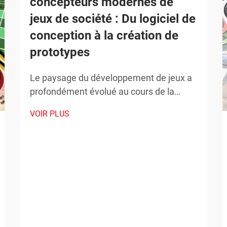
concepteurs modernes de
jeux de société : Du logiciel de
conception à la création de
prototypes
Le paysage du développement de jeux a
profondément évolué au cours de la
dernière décennie, offrant aux
VOIR PLUS
concepteurs de jeux de société des
opportunités sans précédent pour
concrétiser leurs visions créatives. Les
créateurs contemporains disposent
désormais d’outils de conception
sophistiqués, de procédés de…