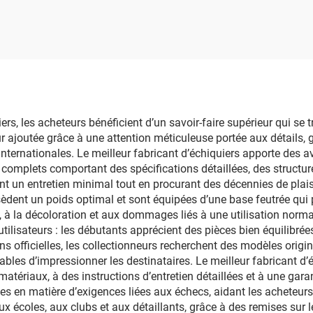
qualité, jeu familial
impression
e viser la cible avec
personnalisée sur 
ches en mousse
iers, les acheteurs bénéficient d’un savoir-faire supérieur qui se 
eur ajoutée grâce à une attention méticuleuse portée aux détails,
rnationales. Le meilleur fabricant d’échiquiers apporte des av
mplets comportant des spécifications détaillées, des structures 
ant un entretien minimal tout en procurant des décennies de plaisi
sèdent un poids optimal et sont équipées d’une base feutrée qui pr
 à la décoloration et aux dommages liés à une utilisation normal
tilisateurs : les débutants apprécient des pièces bien équilibrées
s officielles, les collectionneurs recherchent des modèles origina
les d’impressionner les destinataires. Le meilleur fabricant d’éc
matériaux, à des instructions d’entretien détaillées et à une gara
es en matière d’exigences liées aux échecs, aidant les acheteurs
ux écoles, aux clubs et aux détaillants, grâce à des remises sur