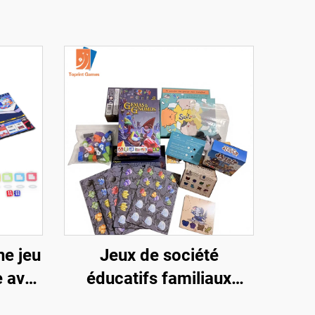
ne jeu
Jeux de société
e avec
éducatifs familiaux
et
personnalisés en gros