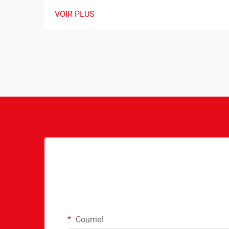
susceptible de déterminer le succès ou
VOIR PLUS
l’échec de votre projet de jeu de société.
Que vous soyez un concepteur de jeux
expérimenté ou un entrepreneur
débutant souhaitant entrer dans
l’industrie du jeu de société, établir un
partenariat…
Courriel