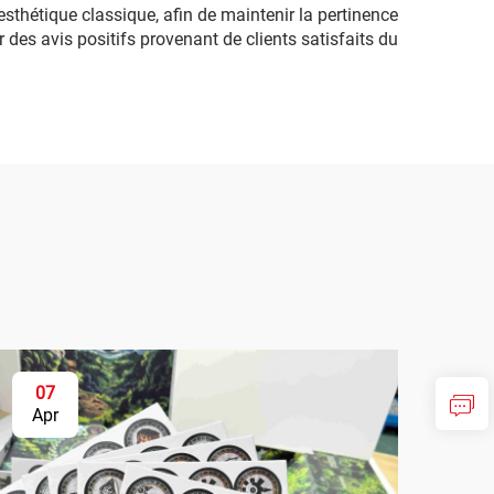
thétique classique, afin de maintenir la pertinence
r des avis positifs provenant de clients satisfaits du
07
0
Apr
Ma