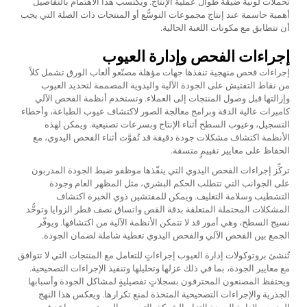
تحملات لونية ضيقة طوال عملية الإنتاج. ويكتسب هذا الاهتمام بالتفاصيل
أهمية حاسمة عند إنتاج مجموعات التوسُّع أو المنتجات ذات الصلة التي يجب
أن تتطابق مع مكونات اللعبة الحالية.
إجراءات الفحص وإدارة العيوب
إجراءات فحص منهجية تنفذها جهات مؤهلة
مصنّعو ألعاب الورق
تشمل كلاً
من نقاط التفتيش على الجودة الآلية واليدوية المصممة لتحديد العيوب
وإزالتها قبل وصول المنتجات إلى العملاء. وتستخدم أنظمة الفحص الآلي
كاميرات عالية الدقة وبرامج معالجة الصور لاكتشاف عيوب الطباعة، وأخطاء
التسجيل، وعيوب السطح أثناء الإنتاج وبسرعات تصنيعية. ويمكن لهذه
الأنظمة اكتشاف مشكلات جودة دقيقة قد تُفوَّت أثناء الفحص اليدوي، مع
الحفاظ على معايير تقييمٍ متسقة.
تركِّز إجراءات الفحص اليدوي التي ينفّذها موظفو ضبط الجودة المدربون
على الجوانب التي تتطلب الحكم البشري، مثل المظهر العام وجودة
التشطيب وسلامة التغليف. ويمكن للمفتشين ذوي الخبرة اكتشاف
المشكلات المحتملة المتعلقة بدقة القص واتساق نصف قطر الزوايا وتوحُّد
نسيج السطح، وهي أمور قد لا تتمكن الأنظمة الآلية من اكتشافها. ويوفّر
الجمع بين الفحص الآلي والفحص اليدوي تغطية شاملة لضمان الجودة.
تُنشئ بروتوكولات إدارة العيوب إجراءاتٍ للتعامل مع المنتجات التي لا تتوافق
مع معايير الجودة، بما في ذلك عزلها وتحليلها وتنفيذ الإجراءات التصحيحية.
ويحتفظ المصنعون المحترفون بسجلاتٍ تفصيليةٍ لمشاكل الجودة وأسبابها
الجذرية والإجراءات التصحيحية المتخذة لمنع تكرارها. ويعكس هذا النهج