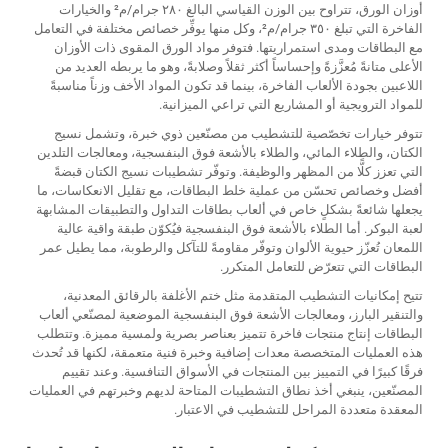
أوزان الورق، تتراوح بين الوزن القياسي البالغ ٢٨٠ جرام/م² والخيارات
الفاخرة التي تبلغ ٣٥٠ جرام/م²، وكل منها يوفِّر خصائص مختلفة في التعامل
مع البطاقات ومدى استمراريتها. فتوفر مواد الورق المقوى ذات الأوزان
الأعلى متانةً مُعزَّزةً وإحساساً أكثر ثقلاً وصلابةً، وهو ما يربطه العديد من
اللاعبين بجودة الألعاب الفاخرة، بينما قد تكون المواد الأخف وزناً مناسبةً
للمواد الترويجية أو المشاريع التي تراعي الميزانية.
تتوفر خيارات تخصّصية للتشطيب من مصنّعين ذوي خبرة، وتشمل نسيج
الكتان، والطلاء المائي، والطلاء بالأشعة فوق البنفسجية، ومعالجات التلدين
التي تعزز كلًّا من المظهر والوظيفة. وتوفّر تشطيبات نسيج الكتان قبضةً
أفضل وخصائص تحسّن من عملية خلط البطاقات، مع تقليل الانعكاسات، ما
يجعلها شائعةً بشكلٍ خاص في ألعاب بطاقات التداول والتطبيقات المشابهة
لعبة البوكر. أما الطلاء بالأشعة فوق البنفسجية فيُكوّن طبقة واقية عالية
اللمعان تُعزّز حيوية الألوان وتوفّر مقاومةً للتآكل والرطوبة، مما يطيل عمر
البطاقات التي تتعرّض للتعامل المتكرر.
تتيح إمكانيات التشطيب المتقدمة مثل ختم الأغلفة بالرقائق المعدنية،
والتنقير البارز، ومعالجات الأشعة فوق البنفسجية الموضعية لمصنّعي ألعاب
البطاقات إنتاج منتجات فاخرة تتميز بعناصر بصرية ولمسية مميزة. وتتطلب
هذه العمليات المتخصصة معدات إضافية وخبرة فنية متعمقة، لكنها قد تُحدث
فرقًا كبيرًا في التمييز بين المنتجات في الأسواق التنافسية. وعند تقييم
المصنّعين، ينبغي أخذ نطاق التشطيبات المتاحة لديهم وخبرتهم في العمليات
المعقدة متعددة المراحل للتشطيب في الاعتبار.