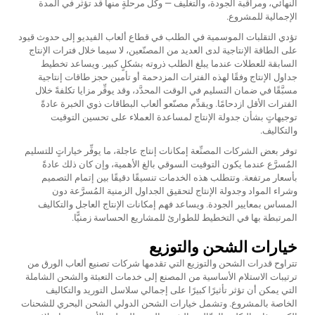
النهائي، ومراقبة الجودة، والتغليف — وكل مرحلةٍ منها قد تؤثِّر في المدة
الإجمالية للمشروع.
تؤدي التقلبات الموسمية في الطلب في قطاع ألعاب الفيديو إلى حدوث قيود
على الطاقة الإنتاجية لدى العديد من المصنّعين، لا سيما خلال فترات الإنتاج
السابقة للعطلات عندما يبلغ الطلب ذروته بشكلٍ كبير. ويساعد تخطيط
جداول الإنتاج وفقًا لهذه الفترات المزدحمة أو تأمين حجز طاقات إنتاجية
مسبَّقًا في ضمان التسليم في الوقت المحدَّد، وقد يوفِّر مزايا تكلفةً خلال
الفترات الأقل ازدحامًا. ويقدِّم مصنّعو ألعاب البطاقات ذوي الخبرة عادةً
توجيهاتٍ بشأن جدولة الإنتاج لمساعدة العملاء على تحسين التوقيت
والتكاليف.
توفر بعض الشركات المصنِّعة إمكانات إنتاج عاجلة، ما يوفِّر خياراتٍ للتسليم
المُسرَّع عندما يكون التوقيت السوقي بالغ الأهمية، وإن كان ذلك عادةً
بأسعار مرتفعة. وتتطلب هذه الخدمات تنسيقًا دقيقًا بين إتمام التصميم
وشراء المواد وجدولة الإنتاج لتحقيق الجداول الزمنية المُسرَّعة دون
المساس بمعايير الجودة. ويساعد فهم إمكانات الإنتاج العاجل والتكاليف
المرتبطة بها في التخطيط للطوارئ للمشاريع الحساسة زمنيًّا.
خيارات الشحن والتوزيع
تتراوح قدرات الشحن والتوزيع التي تقدمها شركات تصنيع ألعاب الورق من
ترتيبات الاستلام الأساسية من المصنع إلى خدمات التعبئة والشحن الشاملة
التي يمكن أن تؤثر تأثيرًا كبيرًا على إجمالي سلاسل التوريد والتكاليف
الخاصة بالمشروع. وتشمل خيارات الشحن الدولي الشحن البحري للشحنات