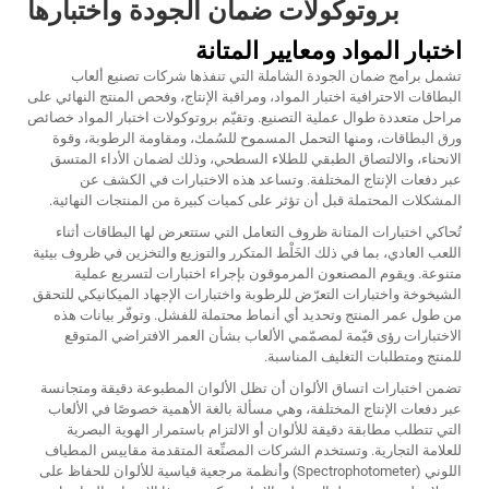
بروتوكولات ضمان الجودة واختبارها
اختبار المواد ومعايير المتانة
تشمل برامج ضمان الجودة الشاملة التي تنفذها شركات تصنيع ألعاب
البطاقات الاحترافية اختبار المواد، ومراقبة الإنتاج، وفحص المنتج النهائي على
مراحل متعددة طوال عملية التصنيع. وتقيّم بروتوكولات اختبار المواد خصائص
ورق البطاقات، ومنها التحمل المسموح للسُمك، ومقاومة الرطوبة، وقوة
الانحناء، والالتصاق الطبقي للطلاء السطحي، وذلك لضمان الأداء المتسق
عبر دفعات الإنتاج المختلفة. وتساعد هذه الاختبارات في الكشف عن
المشكلات المحتملة قبل أن تؤثر على كميات كبيرة من المنتجات النهائية.
تُحاكي اختبارات المتانة ظروف التعامل التي ستتعرض لها البطاقات أثناء
اللعب العادي، بما في ذلك الخَلْط المتكرر والتوزيع والتخزين في ظروف بيئية
متنوعة. ويقوم المصنعون المرموقون بإجراء اختبارات لتسريع عملية
الشيخوخة واختبارات التعرّض للرطوبة واختبارات الإجهاد الميكانيكي للتحقق
من طول عمر المنتج وتحديد أي أنماط محتملة للفشل. وتوفّر بيانات هذه
الاختبارات رؤى قيّمة لمصمّمي الألعاب بشأن العمر الافتراضي المتوقع
للمنتج ومتطلبات التغليف المناسبة.
تضمن اختبارات اتساق الألوان أن تظل الألوان المطبوعة دقيقة ومتجانسة
عبر دفعات الإنتاج المختلفة، وهي مسألة بالغة الأهمية خصوصًا في الألعاب
التي تتطلب مطابقة دقيقة للألوان أو الالتزام باستمرار الهوية البصرية
للعلامة التجارية. وتستخدم الشركات المصنِّعة المتقدمة مقاييس المطياف
اللوني (Spectrophotometer) وأنظمة مرجعية قياسية للألوان للحفاظ على