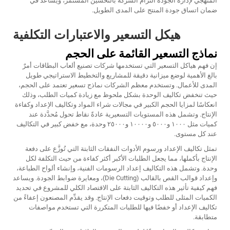
المنهجي لإدارة الجودة التزام الشركة بالتحسين المستمر، ويساعد في
ضمان اتساق جودة المنتج على المدى الطويل.
هيكل التسعير والاعتبارات التكلفية
نماذج التسعير القائمة على الحجم
إن فهم هياكل التسعير التي تستخدمها شركات تصنيع ألعاب البطاقات أمرٌ
بالغ الأهمية لوضع ميزانية دقيقة للمشاريع والتخطيط الاستراتيجي طويل
المدى للأعمال. وتستخدم معظم الشركات نماذج تسعير تعتمد على الحجم،
حيث تنخفض تكاليف الوحدة بشكل ملحوظ مع زيادة كميات الطلب، وذلك
انعكاسًا لمزايا الحجم الكبير في مجالات شراء المواد وتكاليف الإعداد وكفاءة
الإنتاج. وتشمل هذه المستويات التسعيرية عادةً نقاط تحول مُحدَّدة عند
كميات مثل ١٠٠٠ و٥٠٠٠ و١٠٠٠٠ و٢٥٠٠٠ وحدة، مع خفض كبير في التكاليف
عند كل مستوى.
تمثل تكاليف الإعداد ورسوم الأدوات النفقات الثابتة التي تُوزَّع على دفعة
الإنتاج بأكملها، مما يجعل الطلبات الأكبر أكثر كفاءة من حيث التكلفة لكل
وحدة. وتشمل هذه التكاليف إعداد الرسومات الفنية، وإنشاء ألواح الطباعة،
وإعداد قوالب القص بالقالب (Die Cutting)، ومعايرة ضوابط الجودة. ويساعد
فهم كيفية تأثير هذه التكاليف الثابتة على الاقتصاد الكلي للمشروع في تحديد
الكميات المثلى للطلب وتوقيت دفعات الإنتاج. وقد يقدِّم المصنعون إعفاءً من
تكاليف الإعداد أو خفضًا فيها للطلبات المتكررة التي تستخدم مواصفات
متطابقة.