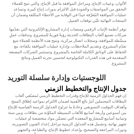
الألوان، وعينات الإنتاج، ومراحل الموافقة ما قبل الإنتاج، والتي تتيح للعملاء
التحقق من المواصفات والجودة قبل الالتزام بدورات إنتاج كبيرة. وتساعد
عمليات الموافقة المُعرَّفة جيدًا في الوقاية من الأخطاء المكلفة وضمان أن
المنتجات النهائية تلبّي توقعات العميل.
توفر أنظمة الإثبات الرقمي ومنصات إدارة المشاريع الإلكترونية التي تقدّمها
شركات تصنيع ألعاب البطاقات الحديثة رؤيةً فوريةً للمشروع، وتدفقات عملٍ
مبسَّطة للموافقة، وسجلات اتصال مركزية. وتتيح هذه الأنظمة للعملاء تتبع
تقدّم المشروع، وتقديم الملاحظات، وإدارة عمليات الموافقة بكفاءة، مع
الحفاظ على الوثائق الكاملة الخاصة بالمشروع. وتستثمر الشركات المصنعة
المتقدمة في هذه القدرات التكنولوجية لتحسين تجربة العميل ونتائج
المشروع.
اللوجستيات وإدارة سلسلة التوريد
جدول الإنتاج والتخطيط الزمني
إن فهم الجداول الزمنية للإنتاج وقدرات التخطيط الزمني لمصنّعي ألعاب
البطاقات المحتملين أمرٌ بالغ الأهمية لضمان الالتزام بمواعيد إطلاق المنتج
وأهداف التوقيت التسويقي. وعادةً ما تتراوح الجداول الزمنية القياسية للإنتاج
بين أسبوعين وأربعة أسابيع للألعاب البسيطة المكوَّنة من بطاقات، وبين ستة
وثمانية أسابيع للمشاريع المعقدة التي تتضمَّن مواد متخصصة أو عمليات
تجهيز نهائية. وتشمل هذه الجداول الزمنية مراحل إعداد الفنون التصويرية،
ودورات المراجعة والتصحيح، وإعداد خطوط الإنتاج، والطباعة، والتجهيز