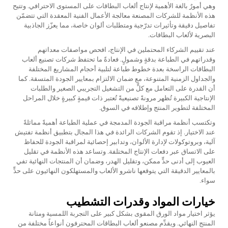
وهي أمورٌ بالغة الأهمية لإنتاج ألعاب البطاقات على المستوى الاحترافي. وتتيح
هذه الأنظمة للشركات المصنعة معالجة الأعمال الفنية المعقدة التي تتضمّن
تفاصيل دقيقة وتأثيرات تدرّجية ومتطلبات ألوان خاصة، مما يعزّز الجاذبية
البصرية لألعاب البطاقات.
عند تقييم الشركاء المحتملين في الإنتاج، افحص مواصفات معداتهم
وقدراتهم في الطباعة بدقةٍ وشمولٍ. فعادةً ما تحتفظ شركات تصنيع ألعاب
البطاقات الراسخة بعدة خطوط طباعة لتلبية أحجام المشاريع المختلفة
والجداول الزمنية المتنوعة، مع ضمان الالتزام بمعايير الجودة المتسقة. كما
أن القدرة على التعامل مع كلٍّ من التشغيل التجريبي الصغير والطلبات
الإنتاجية الكبيرة تُظهر مرونةً تصنيعيةً تُعتبر ذات قيمةٍ كبيرةٍ خلال المراحل
المختلفة لتطوير المنتج وإطلاقه في السوق.
وتكتسب أنظمة مراقبة الجودة المدمجة في عملية الطباعة أهميةً مماثلةً
عند الاختيار. إذ تقوم الشركات الرائدة في هذا المجال بتطبيق أنظمة تفتيش
آلية، وبروتوكولات لإدارة الألوان، وتدابير إحصائية لمراقبة الجودة للحفاظ
على الاتساق عبر دفعات الإنتاج المختلفة. وتساعد هذه الأنظمة في تقليل
العيوب إلى أدنى حدٍّ ممكن، وتقليل الهدر، وضمان أن المنتجات النهائية تفي
بالمعايير الدقيقة التي يتوقعها ناشرو الألعاب والمستهلكون النهائيون على حدٍّ
سواء.
خيارات المواد وقدرات التشطيب
يؤثر اختيار مواد الورق المقوى بشكل كبير على التجربة اللمسية ومتانة
المنتج النهائي. ويقدِّم مصنعو ألعاب البطاقات المحترفون أنواعاً مختلفة من