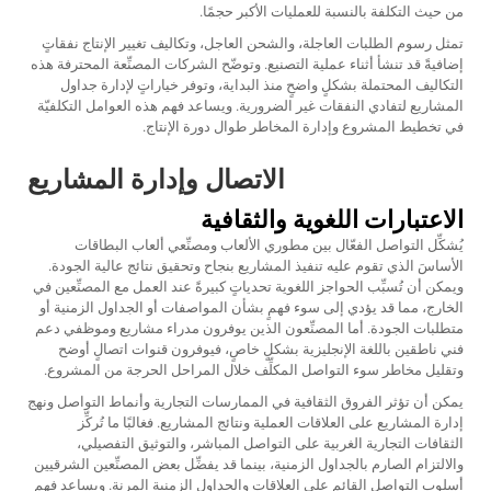
من حيث التكلفة بالنسبة للعمليات الأكبر حجمًا.
تمثل رسوم الطلبات العاجلة، والشحن العاجل، وتكاليف تغيير الإنتاج نفقاتٍ
إضافيةً قد تنشأ أثناء عملية التصنيع. وتوضّح الشركات المصنِّعة المحترفة هذه
التكاليف المحتملة بشكلٍ واضحٍ منذ البداية، وتوفر خياراتٍ لإدارة جداول
المشاريع لتفادي النفقات غير الضرورية. ويساعد فهم هذه العوامل التكلفيّة
في تخطيط المشروع وإدارة المخاطر طوال دورة الإنتاج.
الاتصال وإدارة المشاريع
الاعتبارات اللغوية والثقافية
يُشكِّل التواصل الفعّال بين مطوري الألعاب ومصنِّعي ألعاب البطاقات
الأساسَ الذي تقوم عليه تنفيذ المشاريع بنجاح وتحقيق نتائج عالية الجودة.
ويمكن أن تُسبِّب الحواجز اللغوية تحدياتٍ كبيرةً عند العمل مع المصنِّعين في
الخارج، مما قد يؤدي إلى سوء فهمٍ بشأن المواصفات أو الجداول الزمنية أو
متطلبات الجودة. أما المصنِّعون الذين يوفرون مدراء مشاريع وموظفي دعم
فني ناطقين باللغة الإنجليزية بشكلٍ خاصٍ، فيوفرون قنوات اتصالٍ أوضح
وتقليل مخاطر سوء التواصل المكلِّف خلال المراحل الحرجة من المشروع.
يمكن أن تؤثر الفروق الثقافية في الممارسات التجارية وأنماط التواصل ونهج
إدارة المشاريع على العلاقات العملية ونتائج المشاريع. فغالبًا ما تُركِّز
الثقافات التجارية الغربية على التواصل المباشر، والتوثيق التفصيلي،
والالتزام الصارم بالجداول الزمنية، بينما قد يفضِّل بعض المصنِّعين الشرقيين
أسلوب التواصل القائم على العلاقات والجداول الزمنية المرنة. ويساعد فهم