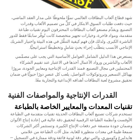
شهد قطاع ألعاب البطاقات العالمي نموًّا ملحوظًا على مدار العقد الماضي،
حيث دفعت طلبات السوق الابتكار في كلٍّ من تصميم الألعاب وقدرات
التصنيع. ويقدِّم مصنعو ألعاب البطاقات المحترفون اليوم تقنيات طباعة
متقدمة، ومواد فاخرة، وخيارات تجهيز متخصصة كانت تُوفَّر سابقًا فقط للدور
الناشرة الكبرى. ولذلك فإن فهم كيفية التنقُّل في هذه البيئة واختيار الشريك
الإنتاجي الأنسب يتطلّب إجراء بحثٍ شاملٍ وتخطيطًا استراتيجيًّا.
يستعرض هذا الدليل الشامل العوامل الأساسية التي يجب على مصمِّمي
الألعاب والناشرين ورواد الأعمال أخذها في الاعتبار عند تقييم الشركاء
المحتملين في مجال التصنيع. فمنذ القدرات الإنتاجية ومعايير الجودة، مرورًا
بهياكل التسعير وبروتوكولات التواصل، يلعب كل عنصرٍ دورًا حيويًّا في ضمان
تحقيق مشروع لعبة البطاقات أهدافه الإبداعية والتجارية معًا.
القدرات الإنتاجية والمواصفات الفنية
تقنيات المعدات والمعايير الخاصة بالطباعة
تستخدم شركات تصنيع ألعاب البطاقات الحديثة تقنيات متقدمة في الطباعة
الأوفست وأنظمة الطباعة الرقمية لتحقيق دقة عالية في إعادة إنتاج الألوان
وضمان جودة متسقة عبر دفعات الإنتاج الكبيرة. وتستثمر أكثر الشركات
سمعةً طيبةً في معدات متطورة للغاية، مثل آلات الطباعة من علامتي
هايدلبرغ وكوموري، والتي توفر دقة لونية فائقة ودقة ممتازة في التسجيل —