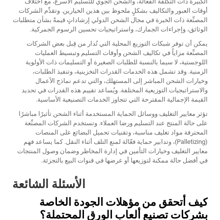
الكبيرة ذات التكلفة الفعّالة، والشحن الجوي للتسليم الأسرع، مع اختلاف
أوقات العبور والتكاليف بشكلٍ ملحوظ بين هذين الخيارين. وتقدِّم الشركات
المصنِّعة ذات الخبرة في مجال الشحن الدولي إرشاداتٍ قيمةً بشأن متطلبات
الوثائق، وإجراءات الجمارك، واستراتيجيات تحسين الرسوم الجمركية.
يمكن أن توفر شبكات التوزيع المحلية التي تُدار من قِبل بعض الشركات
المصنِّعة مزاياً في تكاليف الشحن وأوقات التسليم وتبسيط العمليات
اللوجستية، لا سيما بالنسبة للطلبات الصغيرة أو التسليمات ذات الأولوية
الزمنية. وقد تشمل هذه الخدمات القدرات التخزينية، وتنفيذ الطلبات،
وخيارات الشحن المباشر إلى المستهلك، والتي تدعم نماذج الأعمال
والاستراتيجيات التوزيعية المختلفة. ويُساعد تقييم هذه القدرات في تحديد
القيمة الإجمالية المقترحة التي تتجاوز الخدمات التصنيعية الأساسية.
تؤثر معايير التغليف ووسائل الحماية المستخدمة أثناء الشحن تأثيرًا مباشرًا
على حالة المنتج عند التسليم ورضا العملاء. وتستخدم الشركات المصنِّعة
المحترفة مواد تغليف مناسبة، وتقنيات تحميل البضائع على المنصات
(Palletizing)، وتدابير حماية فعّالة لمنع التلف أثناء النقل. كما يساعد فهم
معايير التغليف وخيارات التأمين في إدارة المخاطر وضمان وصول المنتجات
في أفضل حالة ممكنة لتوزيعها أو عرضها في قنوات البيع بالتجزئة.
الأسئلة الشائعة
كيف أتحقق من مؤهلات الجودة الخاصة
بشركات تصنيع ألعاب الورق المحتملة؟