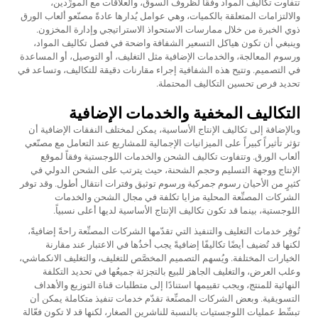
تتفاوت تكاليف المواد وفقًا لظروف السوق، والعلاقات مع المورِّدين،
والالتزامات المتعلقة بالكميات، وهي عوامل يُدارها عادةً مصنّعو ألعاب الورق
ذوي الخبرة من خلال ممارسات الاستحواذ الاستراتيجي وإدارة المخزون.
وينبغي أن تكون هياكل التسعير الشفافة واضحة في فصل تكاليف المواد،
ورسوم المعالجة، والخدمات الإضافية مثل التغليف، أو التوصيل، أو المساعدة
في التصميم. وتتيح هذه الشفافية إجراء مقارنات دقيقة للتكاليف، وتساعد في
تحديد فرص تحسين التكاليف المحتملة.
التكاليف المخفية والخدمات الإضافية
وبالإضافة إلى تكاليف الإنتاج الأساسية، يمكن لمختلف النفقات الإضافية أن
تؤثر تأثيراً كبيراً على الميزانيات الإجمالية للمشاريع عند التعامل مع مصنّعي
ألعاب الورق. وتتفاوت تكاليف الشحن والخدمات اللوجستية وفقاً لموقع
الإنتاج ووجهة التسليم وحجم الشحنة، حيث يترتب على الشحن الدولي في
كثيرٍ من الأحيان رسوم جمركية ورسوم توثيق وفترات انتقال أطول. وقد توفر
الشركات المصنِّعة المحلية مزايا تكلفة في مجال الشحن والخدمات
اللوجستية، بينما قد تكون تكاليف الإنتاج الأساسية لديها أعلى نسبياً.
تُوفِر خدمات التغليف والتنفيذ التي تقدّمها الشركات المصنِّعة راحةً إضافيةً،
لكنها قد تُضيف أيضًا تكاليفًا إضافيةً يجب أخذُها في الاعتبار عند مقارنة
الخيارات المختلفة. ويُسهم التصميم المخصَّص للتغليف، والتغليف الانكماشي،
وعلب العرض، والتغليف الجاهز للبيع بالتجزئة جميعُها في تحديد التكلفة
النهائية للمنتج، ويجب تقييمها استنادًا إلى متطلبات قناة التوزيع والأهداف
التسويقية. وبعض الشركات المصنِّعة تقدّم خدمات تنفيذ متكاملة يمكن أن
تبسِّط عمليات اللوجستيات بالنسبة للناشرين الصغار، لكنها قد لا تكون فعّالة