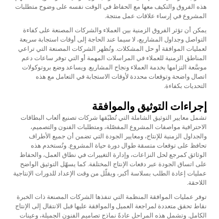
هذه الفروق والتكيف معها مع الحفاظ في الوقت نفسه على وضوح متطلبات
المشروع في إرساء علاقات عمل منتجة.
يمكن أن تؤثر الفروق الزمنية بين العملاء والشركات المصنعة على كفاءة
التواصل وجداول المشاريع، لا سيما عند الحاجة إلى أوقات استجابة سريعة
لعمليات الموافقة أو حل المشكلات. وتُظهر الشركات المصنعة التي تراعي
المناطق الزمنية للعملاء في المراسلات المهمة أو التي توفر ساعات دعم
موسَّعة التزامها بخدمة العملاء ونجاح المشاريع. ويساعد وضع بروتوكولات
اتصال واضحة وتوقعات محددة لأوقات الاستجابة في التعامل مع هذه
التحديات بكفاءة.
إجراءات التوثيق والموافقة
تشمل معايير التوثيق الشاملة التي تُطبّقها شركات تصنيع ألعاب البطاقات
الاحترافية مواصفات المشروع المفصّلة، ومتطلبات الفنون والتصميم،
والجداول الزمنية للإنتاج، ومعايير الجودة التي تضمن أن جميع الأطراف
تحافظ على توقعات متسقة طوال دورة حياة المشروع. وتُستخدم هذه
الوثائق كمرجع لحل النزاعات، وإدارة التغييرات في نطاق العمل، والحفاظ
على اتساق الجودة عبر دفعات الإنتاج المختلفة. كما يسهّل التوثيق الواضح
عمليات إعادة الطلب بسلاسة أكبر، ويقلّل من وقت الإعداد للدورات الإنتاجية
اللاحقة.
توفر عمليات الموافقة المنظمة التي تنفذها الشركات المصنعة ذات الخبرة
نقاط تحقق متعددة لمراجعة العميل والموافقة عليها قبل الانتقال إلى الإنتاج
الكامل. وتشمل هذه المراحل عادةً نماذج تصاميم الفنون الجميلة، وعينات