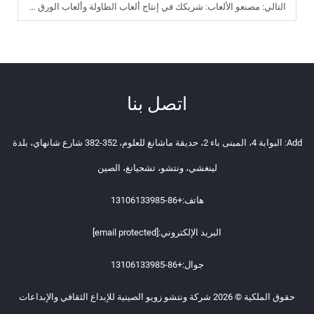
التالي:
مصنعو الألعاب: شريكك في إنتاج ألعاب الطاولة وألعاب الورق والألعاب التعليمية
اتصل بنا
Add: البوابة 4، المبنى باء 2، حديقة ماشانغ للعلوم، 352-382 شارع شانهاي، بلدة
لينغشي، ونتشو، تشجيانغ، الصين
هاتف:
+86-13106133985
البريد الإلكتروني:
[email protected]
جوال:
+86-13106133985
حقوق الملكية © 2026 شركة ونتشو زويو الصينية للإبداع الثقافي والإبداعات