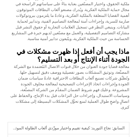
ملكية الحقوق، واختيار المصنّعين بعناية بناءً على سياساتهم الراسخة في
مجال حماية الملكية الفكرية. ويُدرك مصنعو ألعاب البطاقات الموثوقون
أهمية القضايا المتعلقة بالملكية الفكرية، وعادةً ما يلتزمون ببروتوكولات
صارمة للسرية، وإجراءات آمنة لمعالجة التصاميم الفنية، وتدابير لحماية
البيانات. وينبغي النظر في تسجيل العلامات التجارية أو حقوق النشر قبل
مشاركة التصاميم التفصيلية، والعمل مع مصنّعين لديهم خبرة في المشاريع
الحساسة من حيث الملكية الفكرية، ويتّبعون تدابير أمنية مناسبة.
ماذا يجب أن أفعل إذا ظهرت مشكلات في
الجودة أثناء الإنتاج أو بعد التسليم؟
معالجة قضايا جودة العنوان من خلال قنوات الاتصال المُعتمدة مع الشركة
المصنِّعة، وتوثيق المشكلات بصور تفصيلية ووصف دقيق لتسهيل حلها.
وتُطبِّق شركات تصنيع ألعاب البطاقات الاحترافية عادةً سياسات ضمان
الجودة وإجراءات اتخاذ الإجراءات التصحيحية لمعالجة مخاوف الجودة
المشروعة. وعليك فهم شروط الضمان المقدَّم من الشركة المصنِّعة،
وسياسات الاستبدال، وإجراءات حل النزاعات قبل بدء الإنتاج، والحفاظ على
اتصالٍ واضحٍ طوال العملية لمنع تحوُّل المشكلات البسيطة إلى مشكلات
كبرى.
السابق:
نجاح التوريد: كيفية تقييم واختيار مورِّدي ألعاب الطاولة الموثوقين