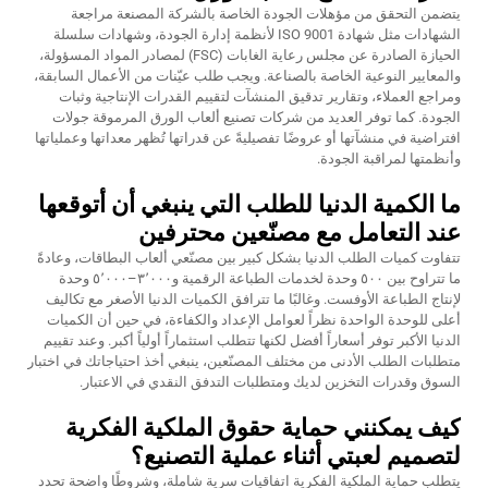
يتضمن التحقق من مؤهلات الجودة الخاصة بالشركة المصنعة مراجعة
الشهادات مثل شهادة ISO 9001 لأنظمة إدارة الجودة، وشهادات سلسلة
الحيازة الصادرة عن مجلس رعاية الغابات (FSC) لمصادر المواد المسؤولة،
والمعايير النوعية الخاصة بالصناعة. ويجب طلب عيّنات من الأعمال السابقة،
ومراجع العملاء، وتقارير تدقيق المنشآت لتقييم القدرات الإنتاجية وثبات
الجودة. كما توفر العديد من شركات تصنيع ألعاب الورق المرموقة جولات
افتراضية في منشآتها أو عروضًا تفصيليةً عن قدراتها تُظهر معداتها وعملياتها
وأنظمتها لمراقبة الجودة.
ما الكمية الدنيا للطلب التي ينبغي أن أتوقعها
عند التعامل مع مصنّعين محترفين
تتفاوت كميات الطلب الدنيا بشكل كبير بين مصنّعي ألعاب البطاقات، وعادةً
ما تتراوح بين ٥٠٠ وحدة لخدمات الطباعة الرقمية و٣٬٠٠٠–٥٬٠٠٠ وحدة
لإنتاج الطباعة الأوفست. وغالبًا ما تترافق الكميات الدنيا الأصغر مع تكاليف
أعلى للوحدة الواحدة نظراً لعوامل الإعداد والكفاءة، في حين أن الكميات
الدنيا الأكبر توفر أسعاراً أفضل لكنها تتطلب استثماراً أولياً أكبر. وعند تقييم
متطلبات الطلب الأدنى من مختلف المصنّعين، ينبغي أخذ احتياجاتك في اختبار
السوق وقدرات التخزين لديك ومتطلبات التدفق النقدي في الاعتبار.
كيف يمكنني حماية حقوق الملكية الفكرية
لتصميم لعبتي أثناء عملية التصنيع؟
يتطلب حماية الملكية الفكرية اتفاقيات سرية شاملة، وشروطًا واضحة تحدد