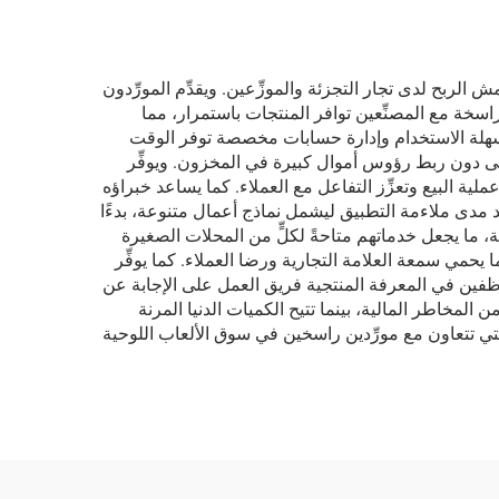
ش الربح لدى تجار التجزئة والموزِّعين. ويقدِّم المورِّدون
سخة مع المصنِّعين توافر المنتجات باستمرار، مما
ت سهلة الاستخدام وإدارة حسابات مخصصة توفر الوقت
ى دون ربط رؤوس أموال كبيرة في المخزون. ويوفِّر
ملية البيع وتعزِّز التفاعل مع العملاء. كما يساعد خبراؤه
 مدى ملاءمة التطبيق ليشمل نماذج أعمال متنوعة، بدءًا
ة، ما يجعل خدماتهم متاحةً لكلٍّ من المحلات الصغيرة
مي سمعة العلامة التجارية ورضا العملاء. كما يوفِّر
ظفين في المعرفة المنتجية فريق العمل على الإجابة عن
 المخاطر المالية، بينما تتيح الكميات الدنيا المرنة
تي تتعاون مع مورِّدين راسخين في سوق الألعاب اللوحية