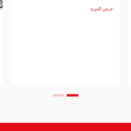
هواية متخصصة إلى ظاهرة ترفيهية رئيسية.
عرض المزيد
ووراء كل لعبة لوحة ناجحة تكمن شبكة معقَّدة
من المحترفين، مع...