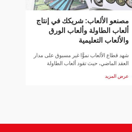
مصنعو الألعاب: شريكك في إنتاج
كيف 
ألعاب الطاولة وألعاب الورق
الور
والألعاب التعليمية
البط
شهد قطاع الألعاب نموًّا غير مسبوق على مدار
تمثل ا
العقد الماضي، حيث تقود ألعاب الطاولة
في ضم
والألعاب الورقية والألعاب التعليمية الجهود
موثوق
عرض المزيد
عرض ا
الرامية إلى جمع العائلات والمجتمعات معًا.
التنا
ووراء كل لعبة ناجحة تكمن الخبرة الفنية لـ...
دور آ