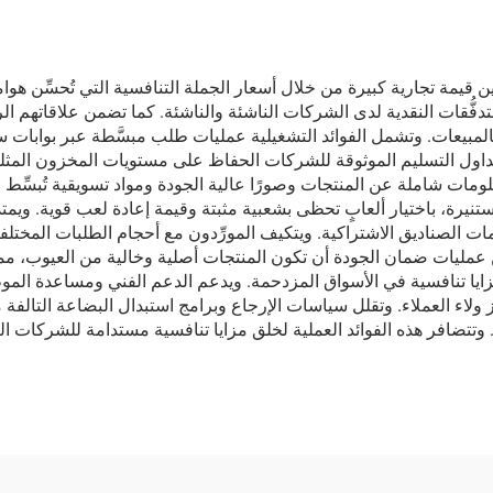
اعبين قيمة تجارية كبيرة من خلال أسعار الجملة التنافسية التي تُحسِّن هوام
ّقات النقدية لدى الشركات الناشئة والناشئة. كما تضمن علاقاتهم الرا
 بالمبيعات. وتشمل الفوائد التشغيلية عمليات طلب مبسَّطة عبر بوابا
جداول التسليم الموثوقة للشركات الحفاظ على مستويات المخزون المثل
معلومات شاملة عن المنتجات وصورًا عالية الجودة ومواد تسويقية تُبسِّط ع
يرة، باختيار ألعابٍ تحظى بشعبية مثبتة وقيمة إعادة لعب قوية. ويمتد
مات الصناديق الاشتراكية. ويتكيف المورِّدون مع أحجام الطلبات المختلف
مليات ضمان الجودة أن تكون المنتجات أصلية وخالية من العيوب، مما يح
ايا تنافسية في الأسواق المزدحمة. ويدعم الدعم الفني ومساعدة المو
 ولاء العملاء. وتقلل سياسات الإرجاع وبرامج استبدال البضاعة التالفة من
تتضافر هذه الفوائد العملية لخلق مزايا تنافسية مستدامة للشركات ال