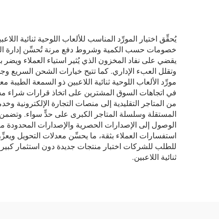
يُحقِّق اختيار المورِّد المناسب للألعاب اللوحية ثنائية الل
خصومات حسب الكمية وشروط دفع مرنة تُحسِّن إدارة التدفُ
يقضي على نفاد المخزون الذي يُثير استياء العملاء ويضر
وتقلل العبء الإداري. كما تتيح خيارات الشحن السريع و
مورِّد الألعاب اللوحية ثنائية اللاعبين ذو السمعة الطيبة 
في اتجاهات السوق المشترين على اتخاذ قرارات شراء مستن
من المتاجر التقليدية إلى منصات التجارة الإلكترونية وخد
المستقلة وسلسلة المتاجر الكبرى على حدٍّ سواء. وتضمن ع
الوصول إلى الإصدارات الحصرية والإصدارات المحدودة مز
استفسارات العملاء بثقة، ما يحسِّن معدلات التحويل ويعزِّز
للطلب للشركات اختبار منتجات جديدة دون استثمار كبير. و
ثنائية اللاعبين.