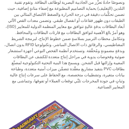
ونصوصًا حادةً تعزِّز من الجاذبية البصرية لوظائف البطاقة. وتقوم تقنية
التلدين (التغليف) بحماية التصاميم المطبوعة مع إضفاء متانةٍ إضافية، حيث
تضمن تحكُّمات دقيقة في درجة الحرارة والضغط الالتصاق المثالي بين
الطبقات دون ظهور فقاعات أو انفصال طبقي. وتضمن معدات القص الآلي
أبعاد البطاقات بدقةٍ عاليةٍ تتوافق مع معايير المنظمة الدولية للمعايير (ISO)،
وهو أمرٌ بالغ الأهمية لتوافق البطاقات مع قارئات البطاقات والمحافظ.
وتتكامل محطات الترميز بسلاسةٍ ضمن خطوط الإنتاج، لبرمجة الشريط
المغناطيسي، والرقائق ذات الاتصال المباشر، وتكنولوجيا RFID بدون اتصال،
وبدقةٍ مضمونةٍ ومُحقَّقة. وتستخدم أنظمة الفحص النوعي أجهزة استشعار
ضوئية وفحوصات يدوية في مراحل إنتاج متعددة للكشف عن البطاقات
المعيبة وإزالتها قبل الشحن. ويسمح هذا البنية التحتية التكنولوجية لمصنِّع
بطاقات PVC بتنفيذ مشاريع معقَّدة تتضمَّن ميزات أمنية متعددة، وطباعة
بيانات متغيرة، وتشطيبات متخصصة، مع الحفاظ على سرعات إنتاج عالية
وثباتٍ في جودة المخرجات تلبِّي توقعات العملاء أو تفوقها، وتتماشى مع
المعايير الصناعية.