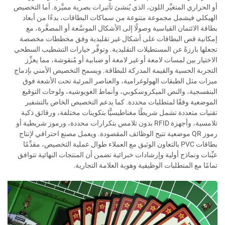
أو الحراري المتغيِّر اللون، الذي يُنشئ تأثيرات بصرية مميَّزة. أما التخصيص
الهيكلي فيشمل مجموعة متنوعة من سماكات البطاقات، بدءًا من أبعاد
بطاقة الائتمان القياسية وصولًا إلى الأشكال الموسَّعة أو المصغَّرة، مع
إمكانية قص البطاقات على أشكال غير تقليدية وفق مخططات مخصصة
تجعلها بارزةً عن المستطيلات التقليدية. وتوفِّر خيارات التشطيب السطحي
الاختيار بين لمسات لامعة أو غير لامعة أو ضبابية أو مُنقوشة، مما يعزِّز
التجربة الحسية والقيمة المدركة للبطاقة. ويسمح التخصيص الأمني بإدماج
ميزات مثل الطبقات الهولوغرامية، والعناصر المرئية تحت الأشعة فوق
البنفسجية، والنص الميكروسكوبي، وأنماط الغويوشيه، ولوحات التوقيع
الموضعية وفقًا لمتطلبات محددة. كما يدعم التخصيص الخاص بالتشفير
تقنيات متعددة تشمل شريطًا مغناطيسيًّا بتكوينات مختلفة، ورقائق ذكية
تلامسية، وأجهزة RFID بدون تلامس بتكرارات محددة، ورموز شريطية أو
رموز QR موضعية تتيح الوظائف المقصودة. ويعمل مصنع احترافي لإنتاج
بطاقات PVC بالتعاون الوثيق مع العملاء طوال عملية التخصيص، مقدِّمًا
عيِّنات ونماذج أولية وإرشادات خبرائية تضمن أن المنتجات النهائية تتوافق
تمامًا مع المتطلبات الوظيفية وهوية العلامة التجارية.