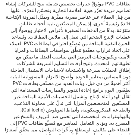
بطاقات PVC موثوقٌ خيارات تخصيص شاملة تتيح للشركات إنشاء
تصاميم فريدة تعزّز هوية العلامة التجارية وتحسّن التعرّف عليها
من قِبل العملاء عبر عناصر بصرية مميَّزة. ويمثّل المرونة الإنتاجية
فائدةً رئيسيةً أخرى، إذ يمكن للمصنّعين تلبية أحجام طلباتٍ
متنوّعة، بدءًا من الدفعات الصغيرة لأغراض الاختبار ووصولًا إلى
عمليات الإنتاج الضخم التي تصل إلى ملايين البطاقات. وتُساعد
الخبرة التقنية المتاحة من مُصنِّع احترافي لبطاقات PVC العملاء
على اتخاذ قراراتٍ معقّدةٍ تتعلّق بمواصفات البطاقات والمزايا
الأمنية وتكنولوجيات الترميز التي تتناسب أفضل ما يمكن مع
تطبيقاتهم المحددة. وتتيح أوقات التسليم السريعة للشركات
إطلاق الحملات بسرعة والاستجابة لاحتياجات الاستبدال العاجلة
دون المساس بمعايير الجودة. وأصبح الالتزام بالمسؤولية البيئية
أكثر أهميةً من ذي قبل، وبات العديد من مصنّعي بطاقات PVC
يطبّقون اليوم برامج إعادة التدوير والممارسات المستدامة التي
تقلّل الهدر أثناء الإنتاج. وتشمل التحسينات الأمنية المتاحة عبر
المصنّعين المتخصصين المزايا التي تدلّ على محاولة التلاعب،
والطباعة الميكروسكوبية، وأنماط الغويلوش (Guilloche)،
والهولوغرامات المخصصة التي تحمي ضد التزييف والنسخ غير
المصرح به. ويؤدي التعامل المباشر مع مُصنِّع بطاقات PVC إلى
القضاء على تكاليف الوسطاء وتأخّرات التواصل، مما يحقّق أسعارًا