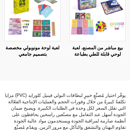
بيع مباشر من المصنع، لعبة
لعبة لوحة مونوبولي مخصصة
لوحي قابلة للطي بطباعة
بتصميم جامعي
مخصصة بتصميم عالمي مع
كرتون ورقي
يوفّر اختيار مُصنِّعٍ خبيرٍ لبطاقات البولي فينيل كلورايد (PVC) مزايا
تكلفةً كبيرةً من خلال وفورات الحجم والعمليات الإنتاجية الفعّالة
التي تقلل السعر لكل وحدة في الطلبات الكبيرة. ويصبح ضمان
الجودة أسهل عند التعامل مع مصنّعين راسخين يحافظون على
أنظمة صارمة لمراقبة الجودة ويستخدمون مواد عالية الجودة
تقاوم البهتان والتشقق والتآكل مع مرور الزمن. ويقدّم مُصنِّع