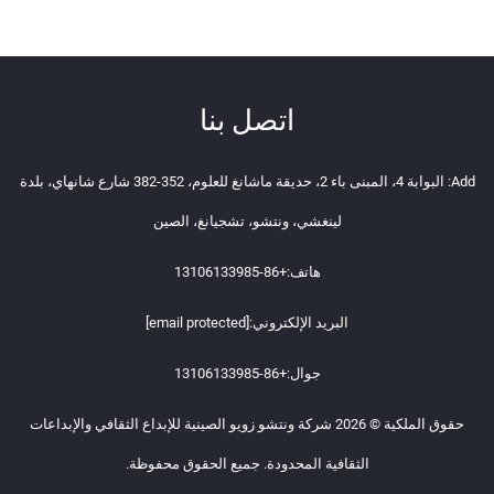
اتصل بنا
Add: البوابة 4، المبنى باء 2، حديقة ماشانغ للعلوم، 352-382 شارع شانهاي، بلدة
لينغشي، ونتشو، تشجيانغ، الصين
هاتف:
+86-13106133985
البريد الإلكتروني:
[email protected]
جوال:
+86-13106133985
حقوق الملكية © 2026 شركة ونتشو زويو الصينية للإبداع الثقافي والإبداعات
الثقافية المحدودة. جميع الحقوق محفوظة.