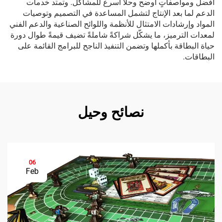
أفضل ومواصفاتٍ أوضح وحلًّا أسرع للمشاكل. وتمتد خدمات
الدعم لما بعد الإنتاج لتشمل المساعدة في التصميم وتوصيات
المواد وإرشادات الامتثال للأنظمة واللوائح الصناعية والدعم الفني
لمعدات الترميز، ما يشكّل شراكةً شاملةً تضيف قيمةً طوال دورة
حياة البطاقة بأكملها وتضمن التنفيذ الناجح للبرامج القائمة على
البطاقات.
نصائح وحيل
06
Feb