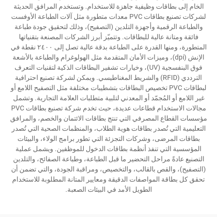
الخام إلى بطاقات وظيفية جاهزة للاستخدام. وتستخدم المرافق الحديثة
لشركات تصنيع بطاقات PVC معدات متطورة مثل آلات الطباعة الأوفست
والطباعة الرقمية وأجهزة التلدين (التصفيح)، وذلك لتحقيق جودة طباعة
فائقة ومتانة عالية للبطاقات. وتتميّز أبرز الشركات المصنعة بتقنياتها
المتطورة، ومنها القدرة على الطباعة بدقة عالية تصل إلى ٢٤٠٠ نقطة في
الإنش (dpi)، وميزات الأمان المتقدمة مثل الهولوغرام والطباعة بالأشعة
فوق البنفسجية (UV)، وخيارات تشفير البطاقات الذكية لتقنيات التعرف
الترددي (RFID) والشريط المغناطيسي. ويمكن لشركة تصنيع احترافية
لبطاقات PVC تخصيص البطاقات بتشطيبات مختلفة مثل التصفيح اللامع أو
غير اللامع أو المُجمّد أو المعدني لتلبية متطلبات العلامة التجارية. وتشمل
مجالات الاستخدام قطاعات عديدة، حيث تخدم شركة تصنيع بطاقات PVC
مؤسسات القطاع المصرفي التي تنتج بطاقات الائتمان والخصم، والمرافق
التعليمية التي تُصدر بطاقات هوية الطلاب، والمنظمات الصحية التي تُصدر
بطاقات المرضى، وشركات التجزئة التي تطور برامج الولاء، والبيئات
المؤسسية التي تنفذ أنظمة بطاقات الدخول للموظفين. ويشمل عملية
التصنيع عادةً مراحل التحضير ما قبل الطباعة، وطباعة الصفائح، والتلدين
(التصفيح)، والقص بالقالب، والتخصيص، ومراقبة الجودة، والتي تضمن أن
تحقق كل بطاقة المواصفات الدقيقة ومعايير المتانة المطلوبة للاستخدام
الطويل الأمد في البيئات الصعبة.