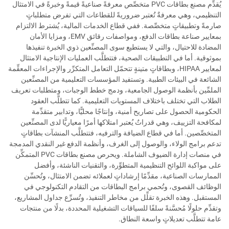
يُقدِّم مصنع بطاقات PVC متخصِّص معرفةً صناعيةً قيمةً وخبرةً في الامتثال
التنظيمي، وهي معرفةٌ تُعتبر ضروريةً للقطاعات التي تفرض متطلباتٍ
صارمةً وتطبيقاتٍ متخصِّصة. ففي قطاع الخدمات المالية، يُشترط الالتزام
بمعايير صناعة بطاقات الدفع، ومواصفات رقائق EMV، ومزايا الأمان
المضادة للاحتيال، والتي لا يستطيع سوى المصنِّعين ذوي الخبرة تنفيذها
بموثوقية. أما في التطبيقات الصحية، فتتطلَّب العمليات الإنتاجية الامتثال
لمعايير HIPAA، وبطاقاتٍ متينةٍ تتحمّل التعامل المتكرِّر والإجراءات المعقِّمة
الشائعة في البيئات الطبية. وتستفيد المؤسسات التعليمية من المصنِّعين
الملمِّين بأنظمة الوصول الجامعية، ودمج خطط الوجبات، ومتطلبات تعريف
الطلاب التي تختلف باختلاف المستويات التعليمية. كما تتطلَّب العقود
الحكومية الحصول على تصاريح أمنية، وإنتاجًا محليًّا، وتدابير متقدِّمة
لمكافحة التزييف، وهي قدراتٌ يُعتبر امتلاكها أمرًا معياريًّا لدى المصنِّعين
المتخصِّصين. أما في قطاع الضيافة والترفيه، فتتطلَّب المنشآت بطاقاتٍ
تدعم برامج الولاء، والوصول إلى الغرف، وأنظمة الدفع غير النقدي المدمجة
في منصات إدارة الضيوف الشاملة. ويحرص مصنع بطاقات PVC المتمكِّن
على مواكبة اللوائح التنظيمية المتطوِّرة، والتقنيات الناشئة، وأفضل
الممارسات الصناعية، مقدِّمًا إرشاداتٍ لعملائه تضمن الامتثال، وتُحسِّن
الوظائف القصوى، وتُحمي برامج البطاقات من التقادم التكنولوجي في
المستقبل. وهذه الخبرة تقلِّل من مخاطر التنفيذ، وتُسرِّع جداول المشاريع،
وتقدِّم حلولًا مُحسَّنةً سلفًا للسياقات التشغيلية المحددة، بدلًا من منتجات
عامة تتطلَّب تعديلاتٍ واسعة النطاق.