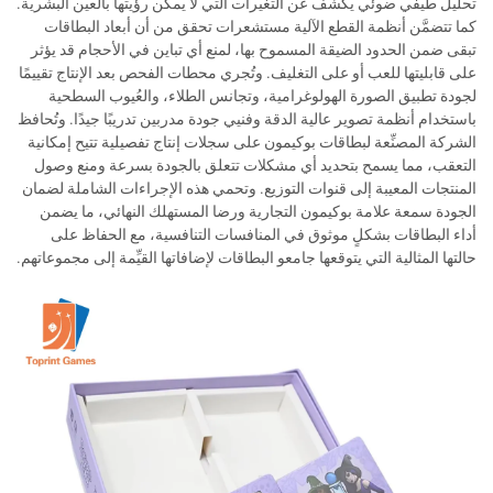
تحليل طيفي ضوئي يكشف عن التغيرات التي لا يمكن رؤيتها بالعين البشرية.
كما تتضمَّن أنظمة القطع الآلية مستشعرات تحقق من أن أبعاد البطاقات
تبقى ضمن الحدود الضيقة المسموح بها، لمنع أي تباين في الأحجام قد يؤثر
على قابليتها للعب أو على التغليف. وتُجري محطات الفحص بعد الإنتاج تقييمًا
لجودة تطبيق الصورة الهولوغرامية، وتجانس الطلاء، والعُيوب السطحية
باستخدام أنظمة تصوير عالية الدقة وفنيي جودة مدربين تدريبًا جيدًا. وتُحافظ
الشركة المصنِّعة لبطاقات بوكيمون على سجلات إنتاج تفصيلية تتيح إمكانية
التعقب، مما يسمح بتحديد أي مشكلات تتعلق بالجودة بسرعة ومنع وصول
المنتجات المعيبة إلى قنوات التوزيع. وتحمي هذه الإجراءات الشاملة لضمان
الجودة سمعة علامة بوكيمون التجارية ورضا المستهلك النهائي، ما يضمن
أداء البطاقات بشكلٍ موثوق في المنافسات التنافسية، مع الحفاظ على
حالتها المثالية التي يتوقعها جامعو البطاقات لإضافاتها القيِّمة إلى مجموعاتهم.