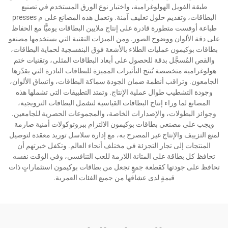
طبقة الفويل الهولوغرامية، واختيار نوع الورق المستخدم في تصنيع
البطاقات، وتقديم حلول تغليف آمنة. وتعمل هذه المصانع على م presses
طباعة أوفست متطورة قادرة على إنتاج ملايين البطاقات يوميًّا مع الحفاظ
على دقة الألوان ووضوح الصور. ومن الميزات التقنية التي يستخدمها مصنعو
بطاقات بوكيمون عمليات الطلاء بالأشعة فوق البنفسجية لحماية البطاقات،
والقص المُسجَّل بدقة للحصول على أبعاد البطاقات المثلى، وتقنيات ختم
هولوغرامية متخصصة تُنتج التأثيرات المميزة للبطاقات النادرة التي يقدّرها
الجامعون. وتراقب أنظمة ضمان الجودة سماكة البطاقات، واتساق الألوان،
وجودة التشطيب طوال عملية الإنتاج. وتمتد التطبيقات التي تشملها هذه
المصانع لما وراء إنتاج البطاقات القياسية لتشمل البطاقات الترويجية،
وجوائز البطولات، والإصدارات الخاصة، والمجموعات الحصرية للجامعين.
ويجب على مصنعي بطاقات بوكيمون الالتزام ببروتوكولات أمنية صارمة
لمنع التزييف والإنتاج غير المصرح به، مع إدارة سلاسل توريد معقدة لتوصيل
المنتجات إلى تجار التجزئة في مختلف أنحاء العالم. وتكفل خبرتهم أن
تحافظ كل بطاقة على المتانة اللازمة للعب التنافسي، وفي الوقت نفسه
تحافظ على جودتها كقطعة جمعٍ تجعل من بطاقات بوكيمون استثماراتٍ ذات
قيمةٍ لدى عشاقها من جميع الفئات العمرية.