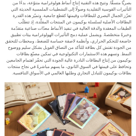
بصريًّا متسقًّا. وتتيح هذه التقنية إنتاج أنماط هولوغرامية متنوّعة، بدءًا من
التأثيرات القوسية التقليدية وصولًا إلى التشطيبات الملمسية الحديثة التي
تعزّز الجمال البصري للبطاقات وقيمتها كقطع جامعية. وتميّز هذه القدرة
البطاقات الأصلية لسلسلة بوكيمون عن المنتجات المقلَّدة، إذ تتطلّب
الطبقات المعقدة والدقة العالية في تنفيذ الأنماط معدّات صناعية متقدّمة
وخبرةً متخصّصةً. ويشمل عملية دمج التأثيرات الهولوغرامية بيئات تطبيق
خاضعة للتحكم الحراري، وأنظمة لاصقة حساسة للضغط، ومحطات للتحقق
من الجودة تفتش كل بطاقة للتأكد من التصاق الفويل بشكل سليم ووضوح
النمط. وتسهم هذه الاستثمارات التكنولوجية في تمكين مصنّع بطاقات
بوكيمون من إنتاج البطاقات النادرة عالية الجودة التي تحفّز اهتمام الجامعين
وتحافظ على قيمتها في السوق الثانوي، ما يسهم مباشرةً في نجاح منتجات
بطاقات بوكيمون للتبادل التجاري وطلبها العالمي في الأسواق التنافسية.