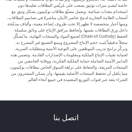
خاصة تُنشئ ميزات توثيق يصعب على مُزيِّفي البطاقات تقليدها دون
استخدام معدات صناعية. ويعمل مصنِّع بطاقات بوكيمون بشكل وثيق مع
أصحاب العلامة التجارية لدمج عناصر الأمان مباشرةً في تصاميم البطاقات،
ومنها أحبار متخصصة لا تظهر إلا تحت ظروف إضاءة معينة، وألياف مدمَّجة
داخل ورق البطاقات نفسها. وتُحافظ مرافق الإنتاج على وثائق سلسلة
الحفظ (Chain-of-Custody) لجميع المواد والمنتجات النهائية، ما يُشكِّل
سجلاً تدقيقياً يُثبت حجم الإنتاج المشروع ويمنع التصنيع غير المصرح به.
وتركِّز برامج تدريب الموظفين على التوعية الأمنية ومتطلبات السرية،
لحماية تقنيات الإنتاج الملكية ومعلومات الإصدارات القادمة. وتضمن هذه
التدابير الأمنية الشاملة حماية الملكية الفكرية، ووقاية الجامعين من
المنتجات المزيفة، والحفاظ على نزاهة السوق الخاص ببطاقات بوكيمون،
مما يكفل أن تحتفظ المنتجات الأصلية بقيمتها، وأن يتمكن المشترون من
الشراء بثقة عبر قنوات التوزيع المعتمدة في جميع أنحاء العالم.
اتصل بنا