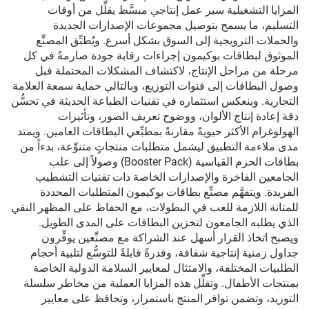
المزايا التشغيلية سير عمل إنتاجي مبسَّط يقلِّل من أوقات
التسليم، ما يسمح بتوصيل مجموعات الإصدارات الجديدة
والحملات الترويجية إلى السوق بشكل أسرع. ويُطبِّق المصنِّع
الموثوق لبطاقات بوكيمون إجراءات رقابة جودة صارمةً في كل
مرحلة من مراحل الإنتاج، لاكتشاف المشكلات المحتملة قبل
وصول البطاقات إلى قنوات التوزيع، وبالتالي حماية سمعة العلامة
التجارية. وينعكس استثماره في تقنيات الطباعة الحديثة في تحسُّن
دقة إعادة إنتاج الألوان، ووضوح تعريف الصور، وتأثيرات
الهولوغرام الأكثر حيويةً مقارنةً بمطبِّعي البطاقات العامين. ويمتد
مدى ملاءمة التطبيق ليشمل متطلبات منتجاتٍ متنوِّعة، بدءاً من
بطاقات الحزم القياسية (Booster Pack) وصولاً إلى علب
الجامعين الفاخرة والإصدارات الخاصة ذات تقنيات التشطيب
الفريدة. ويتفهَّم مصنِّع بطاقات بوكيمون المتطلبات المحددة
للمتانة اللازمة للعب في البطولات، مع الحفاظ على المظهر النقي
الذي يطلبه الجامعون لتخزين البطاقات على المدى الطويل.
ويصبح اتخاذ القرار أسهل عند الشراكة مع مصنِّعين يوفِّرون
جداول زمنية إنتاجية شفافة، وقدرةً قابلةً للتوسُّع لتلبية أحجام
الطلبيات المختلفة، والامتثال لمعايير السلامة الدولية الخاصة
بمنتجات الأطفال. وتقلِّل هذه المزايا العملية من مخاطر سلسلة
التوريد، وتضمن توافر المنتج باستمرار، وتحافظ على معايير