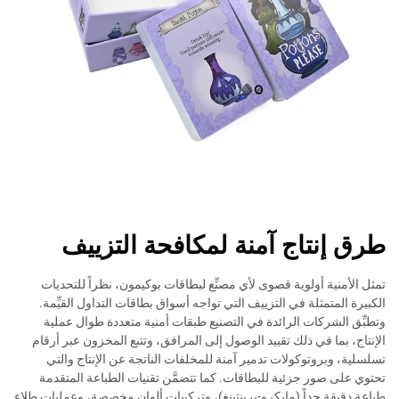
طرق إنتاج آمنة لمكافحة التزييف
تمثل الأمنية أولوية قصوى لأي مصنِّع لبطاقات بوكيمون، نظراً للتحديات
الكبيرة المتمثلة في التزييف التي تواجه أسواق بطاقات التداول القيِّمة.
وتطبِّق الشركات الرائدة في التصنيع طبقات أمنية متعددة طوال عملية
الإنتاج، بما في ذلك تقييد الوصول إلى المرافق، وتتبع المخزون عبر أرقام
تسلسلية، وبروتوكولات تدمير آمنة للمخلفات الناتجة عن الإنتاج والتي
تحتوي على صور جزئية للبطاقات. كما تتضمَّن تقنيات الطباعة المتقدمة
طباعة دقيقة جداً (مايكرو-برينتينغ)، وتركيبات ألوان مخصصة، وعمليات طلاء