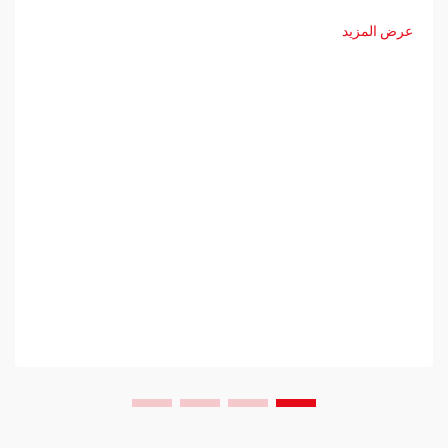
الإبداعية. ويتمتّع المبدعون المعاصرون اليوم بإمكانية الوصول إلى
أدوات تصميم متطوّرة، وتقنيات تصنيع سريعة...
عرض المزيد