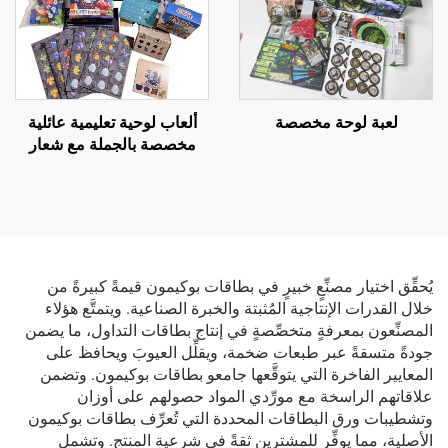
لعبة لوحة مخصصة
ألعاب لوحية تعليمية عائلية
مخصصة بالجملة مع شعار
مخصص
يُحقِّق اختيار مصنِّعٍ خبيرٍ في بطاقات بوكيمون قيمةً كبيرةً من
خلال القدرات الإنتاجية المُثبتة والخبرة الصناعية. ويتمتَّع هؤلاء
المصنِّعون بمعرفةٍ متخصِّصةٍ في إنتاج بطاقات التداول، ما يضمن
جودةً متسقةً عبر طبعات ضخمة، ويقلِّل العيوبَ ويحافظ على
المعايير الفاخرة التي يتوقَّعها جامعو بطاقات بوكيمون. وتضمن
علاقاتهم الراسخة مع مورِّدي المواد حصولهم على أوزان
وتشطيبات ورق البطاقات المحددة التي تُعرِّف بطاقات بوكيمون
الأصلية، مما يوفِّر للمشترين ثقةً في شرعية المنتج. وتشمل