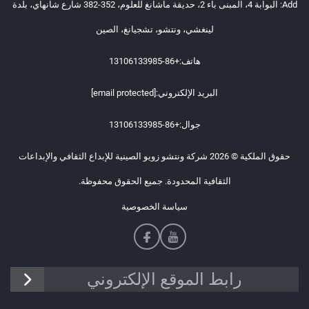
Add: البوابة 4، المبنى باء 2، حديقة ماشانغ للعلوم، 352-382 شارع شانهاي، بلدة
لينغشي، ونتشو، تشجيانغ، الصين
هاتف:
+86-13106133985
البريد الإلكتروني:
[email protected]
جوال:
+86-13106133985
حقوق الملكية © 2026 شركة ونتشو زويو الصينية للإبداع الثقافي والإبداعات
الثقافية المحدودة. جميع الحقوق محفوظة.
سياسة الخصوصية
رابط الموقع الإلكتروني