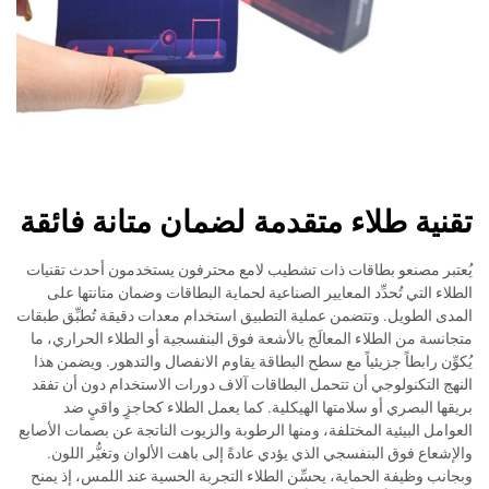
تقنية طلاء متقدمة لضمان متانة فائقة
يُعتبر مصنعو بطاقات ذات تشطيب لامع محترفون يستخدمون أحدث تقنيات
الطلاء التي تُحدِّد المعايير الصناعية لحماية البطاقات وضمان متانتها على
المدى الطويل. وتتضمن عملية التطبيق استخدام معدات دقيقة تُطبِّق طبقات
متجانسة من الطلاء المعالَج بالأشعة فوق البنفسجية أو الطلاء الحراري، ما
يُكوِّن رابطاً جزيئياً مع سطح البطاقة يقاوم الانفصال والتدهور. ويضمن هذا
النهج التكنولوجي أن تتحمل البطاقات آلاف دورات الاستخدام دون أن تفقد
بريقها البصري أو سلامتها الهيكلية. كما يعمل الطلاء كحاجزٍ واقيٍ ضد
العوامل البيئية المختلفة، ومنها الرطوبة والزيوت الناتجة عن بصمات الأصابع
والإشعاع فوق البنفسجي الذي يؤدي عادةً إلى باهت الألوان وتغيُّر اللون.
وبجانب وظيفة الحماية، يحسِّن الطلاء التجربة الحسية عند اللمس، إذ يمنح