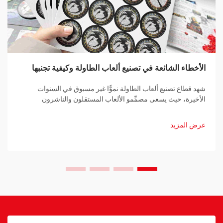
الأخطاء الشائعة في تصنيع ألعاب الطاولة وكيفية تجنبها
شهد قطاع تصنيع ألعاب الطاولة نموًّا غير مسبوق في السنوات
الأخيرة، حيث يسعى مصمِّمو الألعاب المستقلون والناشرون
الراسخون على حدٍّ سواء إلى إحياء رؤاهم الإبداعية. ومع ذلك، فإن
التنقُّل في المشهد المعقد لتصنيع ألعاب الطاولة يتطلَّب...
عرض المزيد