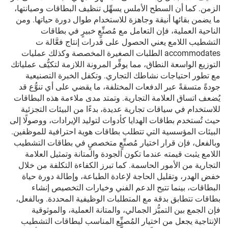
الزمن. كما أن السطح الأملس يسهِّل تنظيف البطاقات وصيانتها،
ما يضمن بقائها أنيقة وجاهزة للاستخدام طوال دورة حياتها. ومن
الناحية العملية، فإن التعامل مع مُصنِّعٍ خبيرٍ في بطاقات
التشطيب اللامع يعني الحصول على قدرات إنتاج فعَّالة ت
accommodates الطلبات الصغيرة المخصصة وكذلك عمليات
التوزيع الواسعة النطاق، مما يوفِّر المرونة اللازمة لتكيُّف عملياتك
مع تطور احتياجات نشاطك التجاري. وتكفل الخبرة التصنيعية
جودةً متسقةً عبر الدفعات المختلفة، ما يقضي على أي تنوُّع قد
يُضعف اتساق العلامة التجارية. وتمتد مدى ملاءمة هذه البطاقات
للاستخدام في سياقات تجارية عديدة، بدءًا من البيئات التجزئية
حيث تُستخدم بطاقات الهدايا كأدوات لتوليد الإيرادات، ووصولًا إلى
البيئات المؤسسية التي تتطلب بطاقات هوية احترافية للموظفين.
وبالفعل، فإن قرار اختيار مُصنِّعٍ متخصصٍ في بطاقات التشطيب
اللامع يثبت قيمته عندما تكون الجودة والمتانة وتمثيل العلامة
التجارية من الأمور الحاسمة. كما تبرز الكفاءة التكلفة من خلال
خفض الهدر، وتقليل الحاجة لإعادة الطباعة، وإطالة دورة حياة
البطاقات، بينما تتيح الدعم الفني وخيارات التخصيص إنشاء
بطاقات تتطابق بدقة مع المتطلبات الوظيفية المحددة. وبالفعل،
فإن الجمع بين التميُّز الجمالي، والمتانة العملية، والموثوقية
الإنتاجية يجعل من اختيار المُصنِّع المناسب لبطاقات التشطيب