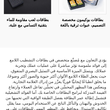
بطاقات بوكيمون مخصصة
بطاقات لعب مقاومة للماء
التصميم، عبوات ترقية باللغة
بتقنية التسامي مع علبة،
الإنجليزية، بطاقات تداول
وطباعة أمامية وخلفية للشعار
هولوغرامية قوس قزح بلون
على ورق ذهبي من البلاستيك
فويل
PVC، بطاقات لعب بوكير
مخصصة
يؤدي التعاون مع مُصنِّع متخصص في بطاقات التشطيب اللامع
إلى فوائد ملموسة تؤثر مباشرةً على عمليات عملك وتجربة
عملائك. ويتمثل الميزة الأساسية في التمثيل البصري المتفوق،
حيث يجعل الطلاء اللامع الألوان أكثر حيوية والصور أكثر وضوحًا،
ما يخلق انطباعًا إيجابيًّا فوريًّا يعزِّز من إدراك العلامة التجارية.
وينعكس هذا المظهر المحسَّن في تحسُّن تفاعل العملاء وارتفاع
القيمة المدرَكة لبرامج البطاقات الخاصة بك. أما الفوائد التشغيلية
فتشمل إطالة عمر البطاقة بفضل الطبقة الواقية التي تحميها من
الخدوش والبهتان والتآكل الناتج عن الاستخدام اليومي، مما يقلل
تكاليف الاستبدال ويحافظ على المظهر المهني للبطاقات على مر