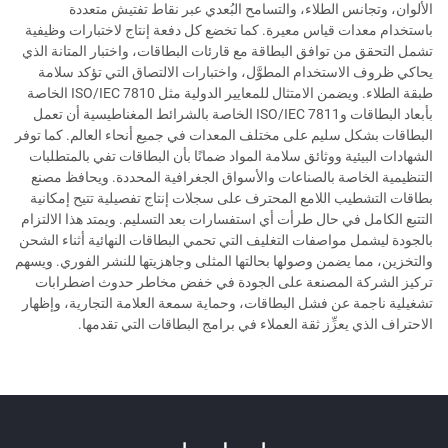
الألوان، وتجانس الطلاء، والتسامح البُعدي عبر نقاط تفتيش متعددة
باستخدام معدات قياس معيرة. كما تخضع كل دفعة إنتاج لاختبارات وظيفية
تشمل التحقق من توافق البطاقة مع قارئات البطاقات، واختبار المتانة الذي
يحاكي ظروف الاستخدام المطوَّل، واختبارات الالتصاق التي تؤكد سلامة
طبقة الطلاء. ويضمن الامتثال للمعايير الدولية مثل ISO/IEC 7810 الخاصة
بأبعاد البطاقات وISO/IEC 7811 الخاصة بالشرائط المغناطيسية أن تعمل
البطاقات بشكل سليم على مختلف المعدات في جميع أنحاء العالم. كما توفر
الشهادات البيئية ووثائق سلامة المواد ضمانًا بأن البطاقات تفي بالمتطلبات
التنظيمية الخاصة بالصناعات والأسواق الجغرافية المحددة. ويحافظ مصنع
بطاقات التشطيب اللامع المحترف على سجلات إنتاج تفصيلية تتيح إمكانية
التتبع الكامل في حال طرأت أي استفسارات بعد التسليم. ويمتد هذا الالتزام
بالجودة ليشمل مواصفات التغليف التي تحمي البطاقات النهائية أثناء الشحن
والتخزين، مما يضمن وصولها بحالتها المثلى وجاهزيتها للنشر الفوري. ويسهم
تركيز الشركة المصنعة على الجودة في خفض مخاطر حدوث اضطرابات
تشغيلية ناجمة عن فشل البطاقات، وحماية سمعة العلامة التجارية، وإظهار
الاحتراف الذي يعزِّز ثقة العملاء في برامج البطاقات التي تقدمها.