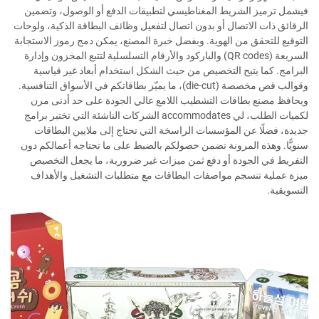
فيشمل ترميز الشريط المغناطيسي لتطبيقات الدفع أو الوصول، وتضمين
الرقائق ذات الاتصال أو بدون اتصال لتفعيل وظائف البطاقة الذكية، ولوحات
التوقيع للتحقق من الهوية. وبفضل خبرة المصنع، يمكن دمج رموز الاستجابة
السريعة (QR codes) والباركود والأرقام التسلسلية لتتبع المخزون وإدارة
البرامج. كما يتيح التخصيص من حيث الشكل استخدام أبعاد غير قياسية
وقوالب قص مخصصة (die-cut)، ما يميّز بطاقاتكم في الأسواق التنافسية.
ويحافظ مصنع بطاقات التشطيب اللامع عالي الجودة على حد أدنى مرن
لكميات الطلب، لي accommodates الشركات الناشئة التي تختبر برامج
جديدة، فضلًا عن المؤسسات الراسخة التي تحتاج إلى ملايين البطاقات
سنويًّا. وهذه المرونة تضمن حصولكم بالضبط على ما تحتاجه أعمالكم دون
التفريط في الجودة أو دفع ثمن ميزات غير ضرورية، ما يجعل التخصيص
ميزة عملية تنسجم مواصفات البطاقات مع متطلبات التشغيل والأهداف
التسويقية.