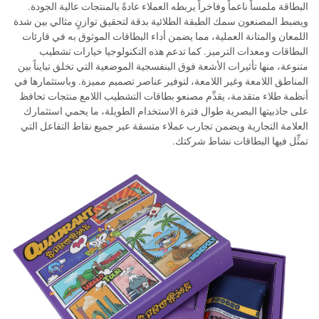
البطاقة ملمساً ناعماً وفاخراً يربطه العملاء عادةً بالمنتجات عالية الجودة.
ويضبط المصنعون سمك الطبقة الطلائية بدقة لتحقيق توازنٍ مثالي بين شدة
اللمعان والمتانة العملية، مما يضمن أداء البطاقات الموثوق به في قارئات
البطاقات ومعدات الترميز. كما تدعم هذه التكنولوجيا خيارات تشطيب
متنوعة، منها تأثيرات الأشعة فوق البنفسجية الموضعية التي تخلق تبايناً بين
المناطق اللامعة وغير اللامعة، لتوفير عناصر تصميم مميزة. وباستثمارها في
أنظمة طلاء متقدمة، يقدِّم مصنعو بطاقات التشطيب اللامع منتجات تحافظ
على جاذبيتها البصرية طوال فترة الاستخدام الطويلة، ما يحمي استثمارك
العلامة التجارية ويضمن تجارب عملاء متسقة عبر جميع نقاط التفاعل التي
تمثِّل فيها البطاقات نشاط شركتك.