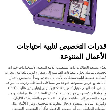
قدرات التخصيص لتلبية احتياجات
الأعمال المتنوعة
يقدّم مصنعو البطاقات ذات التشطيب اللامع المتعدد الاستخدامات خيارات
تخصيص شاملة تحوّل البطاقات القياسية إلى سفراء قويين للعلامة التجارية،
مُصمَّمة خصيصًا لتلبية متطلبات الأعمال المحددة. ويبدأ التخصيص باختيار
المادة، مع عرض مجموعة متنوعة من سماكات البطاقات وتركيبات القواعد،
بما في ذلك البولي فينيل كلورايد (PVC) والبولي إيثيلين تيريفثاليت (PET)
والمواد المركبة، وهي مواد مناسبة لمختلف التطبيقات والميزانيات. وتمتد
مرونة التصميم إلى الطباعة الملونة الكاملة مع مطابقة دقيقة للألوان،
وقدرات البيانات المتغيرة لإدخال معلومات شخصية، ومزايا الأمان مثل
الطبقات الهولوغرامية أو النصوص الدقيقة جدًّا. أما التخصيص الوظيفي