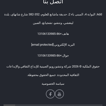
اتصل بنا
Add: البوابة 4، المبنى باء 2، حديقة ماشانغ للعلوم، 352-382 شارع شانهاي، بلدة
لينغشي، ونتشو، تشجيانغ، الصين
هاتف:
+86-13106133985
البريد الإلكتروني:
[email protected]
جوال:
+86-13106133985
حقوق الملكية © 2026 شركة ونتشو زويو الصينية للإبداع الثقافي والإبداعات
الثقافية المحدودة. جميع الحقوق محفوظة.
سياسة الخصوصية