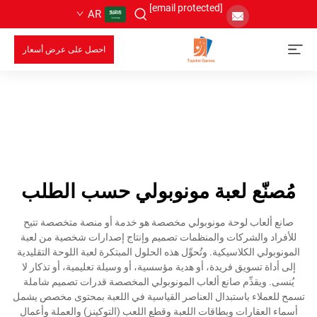
[email protected]
AR
احصل على عرض أسعار
مُصنّع لعبة مونوبولي حسب الطلب
صانع ألعاب لوحة مونوبولي مخصصة هو خدمة أو منصة متخصصة تتيح
للأفراد والشركات والمنظمات تصميم وإنتاج إصدارات شخصية من لعبة
المونوبولي الكلاسيكية. وتُحوِّل هذه الحلول المبتكرة لعبة اللوحة التقليدية
إلى أداة تسويق فريدة، أو هدية مؤسسية، أو وسيلة تعليمية، أو تذكار لا
يُنسى. ويقدِّم صانع ألعاب المونوبولي المخصصة قدرات تصميم شاملة
تسمح للعملاء باستبدال العناصر القياسية في اللعبة بمحتوى مخصص يشمل
أسماء العقارات وبطاقات اللعبة وقطع اللعب (التوكينز) والعملة وأعمال