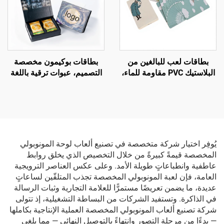
بطاقات لعب للبالغين من
بطاقات بوكيمون مخصصة
البلاستيك PVC مقاومة للماء،
التصميم، عبوات ترقية باللغة
عالية الجودة، مطبوعة حسب
الإنجليزية، بطاقات تداول
الطلب مع شعار خاص
هولوغرامية قوس قزح بلون
وتصاميم شخصية حسب طلب
فويل
العميل (OEM)
يُوفِر اختيار شركة متخصصة في تصنيع ألعاب لوحة المونوبولي
المخصصة قيمةً كبيرةً من خلال التخصيص الذي يخلق روابط
عاطفية وانطباعاتٍ طويلة الأمد. وعلى عكس العناصر الترويجية
العامة، فإن لعبة المونوبولي المخصصة تجذب المتلقّين لساعاتٍ
عديدة، ما يضمن تعريضًا مستمرًّا للعلامة التجارية وثبات الرسالة
في الذاكرة. وتستفيد الشركات من البساطة التشغيلية، إذ تتولى
شركة تصنيع ألعاب المونوبولي المخصصة العملية الإنتاجية بكاملها
— بدءًا من مرحلة التصور وانتهاءً بالتوصيل النهائي — مما يلغي