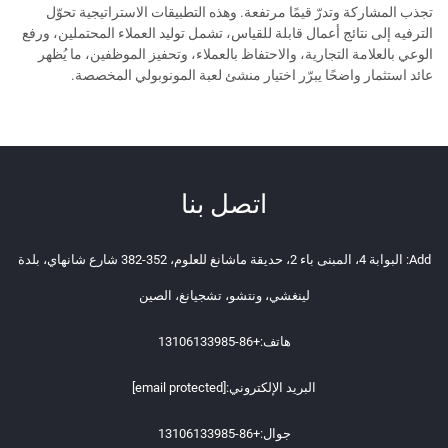
تجذب المشاركة وتدرّ قيمًا مرتفعة. وهذه التطبيقات الاستراتيجية تحوّل
الترفيه إلى نتائج أعمال قابلة للقياس، تشمل توليد العملاء المحتملين، ورفع
الوعي بالعلامة التجارية، والاحتفاظ بالعملاء، وتحفيز الموظفين، ما يُظهر
عائد استثمار واضحًا يبرّر اختيار منشئ لعبة المونوبولي المخصصة.
اتصل بنا
Add: البوابة 4، المبنى باء 2، حديقة ماشانغ للعلوم، 352-382 شارع شانهاي، بلدة
لينغشي، ونتشو، تشجيانغ، الصين
هاتف:
+86-13106133985
البريد الإلكتروني:
[email protected]
جوال:
+86-13106133985