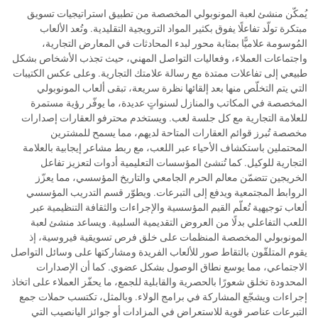
يُمكّن منشئ لعبة المونوبولي المخصصة من تطبيق استراتيجيات تسويق
مبتكرة تولّد تفاعلًا يفوق بكثير المواد الترويجية التقليدية. وتُعد الألعاب
المُوسومة علاميًّا بمثابة محور لبدء المحادثات في المعارض التجارية،
واجتماعات العملاء، وفعاليات التواصل المهني، حيث تجذب الأشخاص بشكل
طبيعي إلى تفاعلات ممتدة مع رسالة علامتك التجارية. وعلى عكس الكتيبات
التي يتم التخلّص منها بعد إلقائها نظرة سريعة، تبقى ألعاب المونوبولي
المخصصة في المكاتب والمنازل لسنواتٍ عديدة، ما يوفّر رؤية مستمرة
للعلامة التجارية مع كل جلسة لعب. ويستخدم محترفو العقارات إصدارات
مخصصة تُبرز قوائم العقارات المتاحة لديهم، مما يسمح للمشترين
المحتملين باستكشاف الأحياء عبر اللعب، مع ربط مشاعر إيجابية بالعلامة
التجارية للوكيل. كما تُنشئ المؤسسات التعليمية أدوات لتعزيز تفاعل
الخريجين تتضمّن معالم الحرم الجامعي والتاريخ المؤسسي، مما يعزّز
الروابط المجتمعية ويدفع إلى التبرعات. ويطوّر قسم التدريب المؤسسي
ألعاب توجيهية تُعلّم القيم المؤسسية والإجراءات والثقافة التنظيمية عبر
اللعب التفاعلي بدلًا من العروض التقديمية السلبية. ويساعد منشئ لعبة
المونوبولي المخصصة المنظمات على خلق فرص تسويقية فيروسية، إذ
يقوم المتلقّون بالتقاط صور للألعاب الفريدة ومشاركتها على وسائل التواصل
الاجتماعي، مما يوسع نطاق الوصول بشكل عضوي. كما أن الإصدارات
المحدودة تخلق شعورًا بالحصرية والقابلية للجمع، ما يحفّز العملاء على اتخاذ
إجراءات ويشجّع المشاركة في برامج الولاء. وبالمثل، تكتسب حملات جمع
التبرعات عناصر قوية للاستعراض في المزادات أو جوائز اليانصيب التي