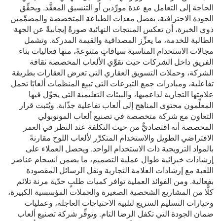
الحاجة إلى التعامل مع عدة مورِّدين أو التنسيق المعقَّد. ويحقِّق
الجودة الاحترافية، بفضل معدات الطباعة المتخصصة والمصمِّمين
ذوي الخبرة، أن تعكس المنتجات النهائية صورةً إيجابيةً عن الجهة
الطالبة للخدمة، ما يعزِّز المصداقية والقيمة المدركة. وتشمل
مجالات الاستخدام المناسبة سياقاتٍ متنوعةً، منها فعاليات بناء
الفريق داخل الشركات حيث تقوِّي الألعاب المخصصة ثقافة
الشركة، وحملات التسويق العقاري التي تعرض العقارات بطريقة
تفاعلية، ومبادرات جمع التبرعات التي تبيع المنظمات ألعابًا تحمل
علامتها التجارية لداعميها، والبيئات التعليمية التي يحوِّل فيها
المعلِّمون محتوى المناهج إلى ألعاب تفاعلية جذّابة. ويُثبت قرار
التعاون مع شركة متخصصة في تصنيع ألعاب المونوبولي
المخصصة أنه اقتصاديٌّ من حيث التكلفة عند النظر في العمر
الافتراضي الطويل والاستخدام المتكرِّر لألعاب اللوح مقارنةً
بالمواد الترويجية ذات الاستخدام الواحد. ويحصل العملاء على
إرشادات خبرائية طوال عملية التصميم، ما يضمن انسجام عناصر
اللعبة مع إرشادات العلامة التجارية ونقل الرسائل المقصودة
بفعالية. ومن الفوائد العملية توافر كميات طلبٍ حدّية مرنة تلائم
كلًّا من المشاريع الشخصية الصغيرة والحملات المؤسسية الكبيرة،
وخيارات التسليم السريع لتلبية الاحتياجات العاجلة، وعمليات
ضمان الجودة التي تكفل الرضا التام. وتوفِّر شركة تصنيع ألعاب