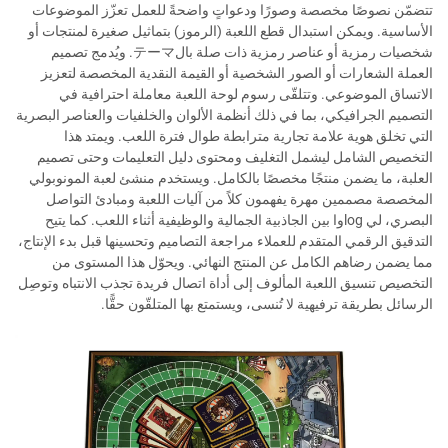
تتضمّن نصوصًا مخصصة وصورًا ودعواتٍ واضحةً للعمل تعزّز الموضوعات
الأساسية. ويمكن استبدال قطع اللعبة (الرموز) بتماثيل صغيرة لمنتجات أو
شخصيات رمزية أو عناصر رمزية ذات صلة بالテーマ. ويُدمج تصميم
العملة الشعارات أو الصور الشخصية أو القيمة النقدية المخصصة لتعزيز
الاتساق الموضوعي. وتتلقّى رسوم لوحة اللعبة معاملة احترافية في
التصميم الجرافيكي، بما في ذلك أنظمة الألوان والخلفيات والعناصر البصرية
التي تخلق هوية علامة تجارية مترابطة طوال فترة اللعب. ويمتد هذا
التخصيص الشامل ليشمل التغليف ومحتوى دليل التعليمات وحتى تصميم
العلبة، ما يضمن منتجًا مخصصًا بالكامل. ويستخدم منشئ لعبة المونوبولي
المخصصة مصممين مهرة يفهمون كلاً من آليات اللعبة ومبادئ التواصل
البصري، لي logوا بين الجاذبية الجمالية والوظيفية أثناء اللعب. كما يتيح
التدقيق الرقمي المتقدم للعملاء مراجعة التصاميم وتحسينها قبل بدء الإنتاج،
مما يضمن رضاهم الكامل عن المنتج النهائي. ويحوّل هذا المستوى من
التخصيص تنسيق اللعبة المألوف إلى أداة اتصال فريدة تجذب الانتباه وتوصِل
الرسائل بطريقة ترفيهية لا تُنسى، ويستمتع بها المتلقّون حقًّا.