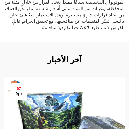
المونوبولي المخصصة سياقًا مفيدًا لاتخاذ القرار من خلال أمثلة من
المحفظة، وعينات من المواد، وبُنى أسعار شفافة، ما يمكِّن العملاء
من اتخاذ قرارات شراءٍ مستنيرة. وهذه الاستثمارات تُنشئ تجارب
لا تُنسى تُميِّز المنظمات عن منافسيها، مع تحقيق انخراطٍ قابلٍ
للقياس لا تستطيع الإعلانات التقليدية منافسته.
آخر الأخبار
07
Apr