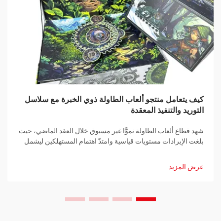
كيف يتعامل منتجو ألعاب الطاولة ذوي الخبرة مع سلاسل
التوريد والتنفيذ المعقدة
شهد قطاع ألعاب الطاولة نموًّا غير مسبوق خلال العقد الماضي، حيث
بلغت الإيرادات مستويات قياسية وامتدّ اهتمام المستهلكين ليشمل
شرائح ديموغرافية متنوّعة. ومع توسع السوق، يواجه منتجو ألعاب
الطاولة تحدياتٍ متزايدة التعقيد…
عرض المزيد