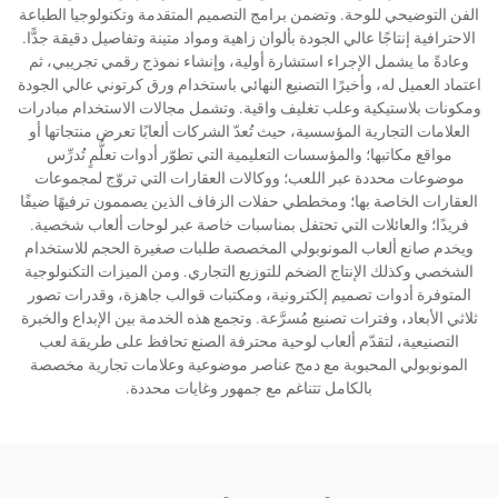
الفن التوضيحي للوحة. وتضمن برامج التصميم المتقدمة وتكنولوجيا الطباعة
الاحترافية إنتاجًا عالي الجودة بألوان زاهية ومواد متينة وتفاصيل دقيقة جدًّا.
وعادةً ما يشمل الإجراء استشارة أولية، وإنشاء نموذج رقمي تجريبي، ثم
اعتماد العميل له، وأخيرًا التصنيع النهائي باستخدام ورق كرتوني عالي الجودة
ومكونات بلاستيكية وعلب تغليف واقية. وتشمل مجالات الاستخدام مبادرات
العلامات التجارية المؤسسية، حيث تُعدّ الشركات ألعابًا تعرض منتجاتها أو
مواقع مكاتبها؛ والمؤسسات التعليمية التي تطوّر أدوات تعلُّمٍ تُدرِّس
موضوعات محددة عبر اللعب؛ ووكالات العقارات التي تروّج لمجموعات
العقارات الخاصة بها؛ ومخططي حفلات الزفاف الذين يصممون ترفيهًا ضيفًا
فريدًا؛ والعائلات التي تحتفل بمناسبات خاصة عبر لوحات ألعاب شخصية.
ويخدم صانع ألعاب المونوبولي المخصصة طلبات صغيرة الحجم للاستخدام
الشخصي وكذلك الإنتاج الضخم للتوزيع التجاري. ومن الميزات التكنولوجية
المتوفرة أدوات تصميم إلكترونية، ومكتبات قوالب جاهزة، وقدرات تصور
ثلاثي الأبعاد، وفترات تصنيع مُسرَّعة. وتجمع هذه الخدمة بين الإبداع والخبرة
التصنيعية، لتقدّم ألعاب لوحية محترفة الصنع تحافظ على طريقة لعب
المونوبولي المحبوبة مع دمج عناصر موضوعية وعلامات تجارية مخصصة
بالكامل تتناغم مع جمهور وغايات محددة.