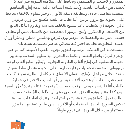
المتكرر والاستخدام المستمر، ويحافظ على سلامته البنيوية عبر عدد لا
يُحصى من جلسات اللعب. وتُعيد تقنية الطباعة عالية الدقة إنتاج التصاميم
المعقدة بتفاصيل حادة، ومطابقة دقيقة للألوان، وحبر مقاوم للاختفاء يحافظ
على الحيوية مع مرور الزمن. أما بطاقات اللعبة فتُصنع من ورق كرتوني
عالي الجودة ذي تشطيب ناعم يسمح بالخلط بسلاسة ويقاوم التآكل الناتج
عن الاستخدام المتكرر. وتُنتج الرموز المخصصة من بلاستيك متين أو معادن
حسب الميزانية والتفضيلات، لتوفير وزن مُرضٍ وملمسٍ ممتاز. وتتميّز أوراق
العملة المطبوعة بطباعة احترافية تتضمّن عناصر تصميمية تشبه تلك
المستخدمة في العملات الرسمية لتعزيز تجربة اللعب الأصيلة. كما تتوافق
الزهر (النرد)، وقطع اللعبة، ومكونات التخزين مع معايير السلامة ومعايير
الجودة المطلوبة في إنتاج ألعاب الطاولة التجارية. ويُطبِّق صانع ألعاب لوحة
مونوبولي المخصصة عمليات رقابة صارمة على الجودة تشمل نقاط تفتيش
متعددة خلال مراحل الإنتاج، لضمان الاتساق عبر كامل الطلبية سواء أكانت
تضم عشرة ألعاب أم عشرة آلاف لعبة. ويوفّر التغليف الاحترافي حمايةً
للألعاب أثناء الشحن، وفي الوقت نفسه يقدّم تجربة افتتاح مثيرة تُعزّز القيمة
المدركة للمنتج. وهذه التفوّق التصنيعي يعني أن الألعاب المُصنَّعة حسب
الطلب تعمل بكفاءة وموثوقية، وتبدو احترافية، وتترك انطباعات إيجابية
تعكس الصورة الجيدة للمنظمات أو الأفراد الذين طلبوا تصنيعها، ما يبرّر
الاستثمار من خلال الجودة التي تدوم طويلاً.