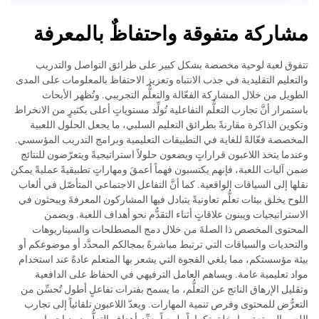
مشاركة متفوقة واحتفاظٌ بالمعرفة
تتفوق لعبة لوحية مخصصة بشكل كبير على طرائق التواصل والتدريب
والتعليم التقليدية في جذب الانتباه وتعزيز الاحتفاظ بالمعلومات على المدى
الطويل من خلال المشاركة الفعّالة والتعلُّم التجريبي. وتُظهر الأبحاث
باستمرار أنَّ تجارب التعلُّم التفاعلية تُولِّد مستوياتٍ أعلى بكثيرٍ من الانخراط
وتكوين الذاكرة مقارنةً بطرائق التعليم السلبي، ما يجعل الحلول اللعبية
المخصصة فعّالةً للغاية في التطبيقات التعليمية وبرامج التدريب المؤسسي.
وعندما يتخذ اللاعبون قراراتٍ ويضعون حلولاً استراتيجيةً ويتعرّضون للنتائج
ضمن آليات اللعبة، فإنهم يكتسبون فهماً أعمقَ ومهاراتٍ تطبيقيةً عمليةً يمكن
نقلها إلى السياقات الواقعية. كما أنَّ التفاعل الاجتماعي المتأصّل في ألعاب
اللوح يخلق بيئات تعلُّم تعاونيةً يتبادل فيها المشاركون المعرفةَ ويبحثون في
الاستراتيجيات ويبنون علاقاتٍ أثناء التقدُّم نحو أهداف اللعبة. ويضمن
المحتوى المخصص ذا الصلةَ من خلال دمج المصطلحات والسيناريوهات
والتحديات والسياقات التي ترتبط مباشرةً بمجالكم المحدَّد أو موضوعكم أو
بيئة مؤسستكم، مما يلغي الفجوة التي يشعر بها المتعلم عادةً عند استخدام
مواد تعليمية عامة. ويساهم العامل الترفيهي في الحفاظ على الدافعية
وتقليل الإرهاق الناتج عن التعلُّم، ما يسمح بفترات تفاعلٍ أطول تُحسِّن من
التعرُّض للمحتوى وفرص تنمية المهارات. ويعدّ اللاعبون تلقائياً إلى تجارب