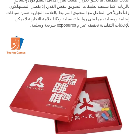
اللعب الممتعة، ما يخلق تكراراً طبيعياً يعزِّز أهداف التعلُّم دون إحساسٍ
بالرتابة. كما تستفيد تطبيقات التسويق بنفس القدر، إذ يقضي المستهلكون
وقتاً طويلاً في التفاعل مع المحتوى المرتبط بالعلامة التجارية ضمن سياقات
إيجابية ومسلية، مما يبني روابط تفضيلية ولاءً للعلامة التجارية لا يمكن
للإعلانات التقليدية تحقيقه عبر م exposures سريعة وسلبية.