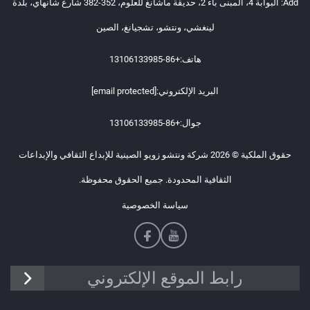
Add: البوابة 4، المبنى باء 2، حديقة ماشانغ للعلوم، 352-382 شارع شانهاي، بلدة
لينغشي، ونتشو، تشجيانغ، الصين
هاتف:
+86-13106133985
البريد الإلكتروني:
[email protected]
جوال:
+86-13106133985
حقوق الملكية © 2026 شركة ونتشو زويو الصينية للإبداع الثقافي والإبداعات
الثقافية المحدودة. جميع الحقوق محفوظة.
سياسة الخصوصية
رابط الموقع الإلكتروني