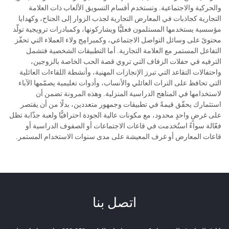
والحركية والاجتماعية. وتستخدم أقسام التسويق الألعاب ذات العلامة
التجارية كجاذبات في المعارض التجارية لجذب الزوار إلى الجناح، وكهدايا
مؤسسية يستخدمها المستلمون فعليًّا ويشاركونها، وكمبادرات ترويجية تولّد
محتوىً على وسائل التواصل الاجتماعي، وكمبرامِج ولاء العملاء التي تحفّز
التفاعل المستمر مع العلامة التجارية. أما التطبيقات الشخصية فتشمل
الترفيه في حفلات الزفاف التي تروي قصة الحب الخاصة بالزوجين،
واحتفالات التقاعد التي تبرز الإنجازات المهنية، وأنشطة اللقاءات العائلية
التي تحافظ على التراث العائلي والأنساب، وأدوات تعليمية يصمّمها الآباء
لاستخدامها في المناهج الدراسية المنزلية. وهذه المرونة تضمن أن
استثمارك يحقّق قيمةً في تطبيقات وجمهور متعددين، بدلًا من أن يقتصر
على غرضٍ واحدٍ محدود، مع مكونات عالية الجودة احترافيًّا ولعبة جذّابة تظل
فعّالة سواءً استُخدمت في قاعات الاجتماعات أو الصفوف الدراسية أو
قاعات المعارض أو غرف المعيشة على مدى سنوات الاستخدام المستمر.
اتصل بنا