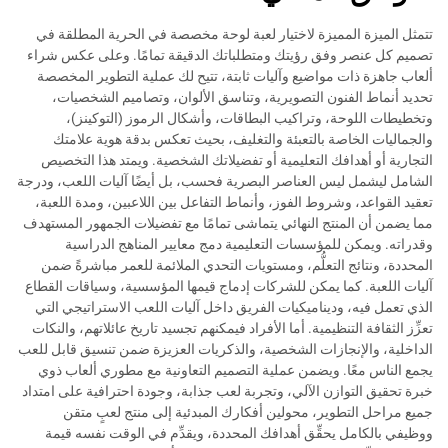
تتمثل الميزة المميزة لاختيار لعبة لوحة مخصصة في الحرية المطلقة في
تصميم كل عنصر وفق رؤيتك ومتطلباتك الدقيقة تمامًا. وعلى عكس شراء
ألعاب جاهزة ذات مواضيع وآليات ثابتة، تتيح لك عملية التطوير المخصصة
تحديد أنماط الفنون التصويرية، وتناسق الألوان، وتصاميم الشخصيات،
وتخطيطات اللوحة، وتراكيب البطاقات، وأشكال الرموز (التوكينز)،
والجماليات الخاصة بالتعبئة والتغليف، بحيث تعكس بدقة هوية علامتك
التجارية أو أهدافك التعليمية أو تفضيلاتك الشخصية. ويمتد هذا التخصيص
الشامل ليشمل ليس العناصر البصرية فحسب، بل أيضًا آليات اللعب، ودرجة
تعقيد القواعد، وشروط الفوز، وأنماط التفاعل بين اللاعبين، ومدة اللعبة،
مما يضمن أن المنتج النهائي يتماشى تمامًا مع تفضيلات الجمهور المستهدف
وقدراته. ويمكن للمؤسسات التعليمية دمج معايير المناهج الدراسية
المحددة، ونتائج التعلُّم، ومستويات التحدي الملائمة للعمر مباشرةً ضمن
آليات اللعبة. كما يمكن للشركات إدماج قيمها المؤسسية، وسياقات القطاع
الذي تعمل فيه، وديناميكيات الفريق داخل آليات اللعب الاستراتيجي التي
تعزِّز الثقافة التنظيمية. أما الأفراد فيمكنهم تجسيد تاريخ عائلاتهم، والنكات
الداخلية، والإنجازات الشخصية، والذكريات العزيزة ضمن تنسيق قابل للعب
يجمع الناس معًا. ويضمن عملية التصميم التعاونية مع مطوري ألعاب ذوي
خبرة تحقيق التوازن الآلي، وتجربة لعب جذابة، وجودة احترافية على امتداد
جميع مراحل التطوير، محولين أفكارك المبدئية إلى منتج لعبٍ متقن
ووظيفي بالكامل يحقِّق أهدافك المحددة، ويقدِّم في الوقت نفسه قيمة