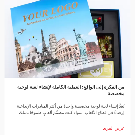
من الفكرة إلى الواقع: العملية الكاملة لإنشاء لعبة لوحية
مخصصة
يُعَدُّ إنشاء لعبة لوحية مخصصة واحدةً من أكثر المبادرات الإبداعية
إرضاءً في قطاع الألعاب. سواء كنت مصمِّم ألعابٍ طموحًا تمتلك
فكرةً ثوريةً، أو شركةً راسخةً تسعى لتطوير أداة ترويجيةٍ فريدةٍ، ...
عرض المزيد