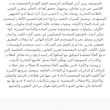
التسويقية. ومن أبرز الوظائف الرئيسية للعبة اللوحة المخصصة جذب
اللاعبين عبر سرد تفاعلي، وتسهيل تحقيق أهداف التعلُّم، وتعزيز الوعي
بالعلامة التجارية، وإيجاد تجارب لا تُنسى تترك أثرًا عميقًا لدى الجمهور
المستهدف. وتشمل الميزات التقنية برامج احترافية لتصميم الألعاب تُستخدم
في إعداد النماذج الأولية، وتقنيات طباعة عالية الجودة لإنتاج مكونات زاهية
الألوان، وعمليات تصنيع متخصصة تضمن المتانة والجاذبية البصرية. كما
تمكن أدوات التصميم المتقدمة المصمِّمين من تصور آليات اللعب واختبار
التوازن وصقل تجربة المستخدم قبل الإنتاج النهائي. أما مجالات التطبيق
فتغطي تمارين بناء فرق العمل في الشركات، حيث تستخدم المؤسسات
حلول الألعاب اللوحية المخصصة لتعزيز التعاون؛ والمؤسسات التعليمية التي
تدمج ألعابًا مُصمَّمة لتتوافق مع المناهج الدراسية لرفع درجة تفاعل الطلاب؛
والإدارات التسويقية التي توظِّف ألعابًا تحمل علامتها التجارية كأدوات
ترويجية؛ والأفراد الذين يطلبون ألعابًا شخصية للاحتفالات مثل حفلات
الزفاف أو الذكريات السنوية أو اللقاءات العائلية. وبفضل مرونتها الكبيرة،
تُعدُّ اللعبة اللوحية المخصصة أداة لا غنى عنها في قطاعات الترفيه والتعليم
والأعمال والاحتفالات الشخصية، إذ توفر إمكانيات إبداعية لا حدود لها مع
الحفاظ على معايير الجودة الاحترافية طوال مراحل التطوير والتصنيع.