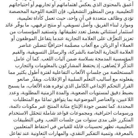
أعمق بالمحتوى الذي يعكس اهتماماتهم أو تجاربهم أو احتياجاتهم
التعليمية. ومن المنظور التشغيلي، فإن اللعبة اللوحية المخصصة
تؤدي وظائف متعددة في آنٍ واحد، حيث تعمل كأداة تعليمية،
وموارد لبناء الفريق، وأصل تسويقي، أو منتج ترفيهي، ما يوفِّر عائد
استثمار استثنائي بفضل تعدد تطبيقاتها. وتستفيد المؤسسات من
تعزيز التعرُّف على العلامة التجارية عندما يتفاعل الموظفون أو
العملاء أو الزبائن مع ألعاب مصمَّمة احترافيًّا تتضمَّن عناصر
العلامة التجارية الخاصة بالشركة، والرسائل التسويقية، والقيم
المؤسسية المدمجة بسلاسة ضمن آليات اللعب. كما أن عامل
التذكُّر لا يُضاهى، إذ يحتفظ المشاركون بالمعلومات والتجارب
المستخلصة من جلسات الألعاب التفاعلية لفترة أطول بكثير مما
يفعلونه مع أساليب التعلُّم السلبية أو الإعلانات. ويقدِّر صانعو
القرار التحكم الإبداعي الكامل الذي توفره هذه الألعاب، ما يسمح
بضبط دقيق لمستويات الصعوبة، والمدة الزمنية المطلوبة، وعدد
اللاعبين، والعناصر الموضوعية بما يتوافق تمامًا مع المتطلبات
المحددة. كما تضمن جودة الإنتاج متانة المنتج عبر مكونات دائمة،
ورسومات احترافية، ومجموعات قواعد شاملة تتحمّل الاستخدام
المتكرر على مدى سنوات من جلسات اللعب. وفي التطبيقات
التعليمية، تظهر تحسينات قابلة للقياس في احتفاظ المتعلمين
بالمعرفة، وتنمية التفكير النقدي، والمهارات التعاونية عند تفاعل