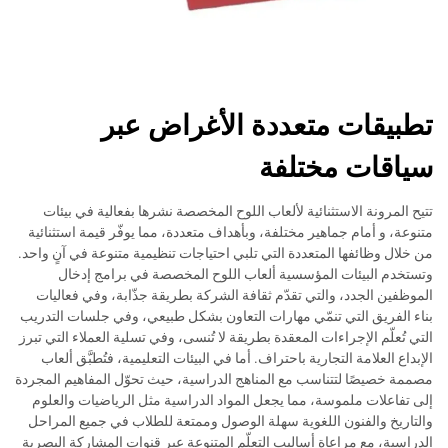
تطبيقات متعددة الأغراض عبر
سياقات مختلفة
تتيح المرونة الاستثنائية لألعاب اللوح المخصصة نشرها بفعالية في بيئات
متنوعة، و أمام جماهير مختلفة، وبأهداف متعددة، مما يوفّر قيمة استثنائية
من خلال وظائفها المتعددة التي تلبي احتياجات تنظيمية متنوعة في آنٍ واحد.
وتستخدم البيئات المؤسسية ألعاب اللوح المخصصة في برامج إدخال
الموظفين الجدد، والتي تقدّم ثقافة الشركة بطريقة جذّابة، وفي فعاليات
بناء الفريق التي تنمّي مهارات التعاون بشكل طبيعي، وفي جلسات التدريب
التي تُعلّم الإجراءات المعقدة بطريقة لا تُنسى، وفي تسلية العملاء التي تبرز
الإبداع العلامة التجارية باحتراف. أما في البيئات التعليمية، فتُطبَّق ألعاب
مصممة خصيصًا لتتناسب مع المناهج الدراسية، حيث تحوّل المفاهيم المجردة
إلى تفاعلات ملموسة، مما يجعل المواد الدراسية مثل الرياضيات والعلوم
والتاريخ والفنون اللغوية سهلة الوصول وممتعة للطلاب في جميع المراحل
الدراسية، مع مراعاة أساليب التعلّم المتنوعة عبر قنوات المشاركة البصرية