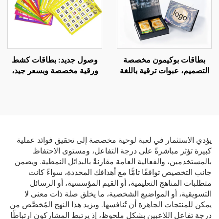
بطاقات بوكيمون مخصصة
وصول جديد: بطاقات كشط
التصميم، عبوات ترقية باللغة
ورقية مخصصة وبسعر جيد،
الإنجليزية، بطاقات تداول
لعبة بطاقات كشط، طباعة
هولوغرامية قوس قزح بلون
أرقام، بطاقات بينجو
فويل
يؤدي الاستثمار في لعبة لوحية مخصصة إلى تحقيق فوائد عملية
كبيرة تؤثر مباشرةً على درجة التفاعل، ومستوى الاحتفاظ
بالمستخدمين، والفعالية العامة مقارنةً بالبدائل النمطية. ويضمن
جانب التخصيص توافقًا تامًّا مع أهدافك المحددة، سواءً كانت
متطلبات المناهج التعليمية، أو القيم المؤسسية، أو الرسائل
التسويقية، أو المواضيع الشخصية، ما يخلق صلة ذات معنى لا
يمكن للمنتجات الجاهزة أن تُنافسها. ويزيد هذا النهج المُخصَّص من
درجة تفاعل اللاعبين بشكلٍ ملحوظ، إذ يرتبط المشاركون ارتباطًا