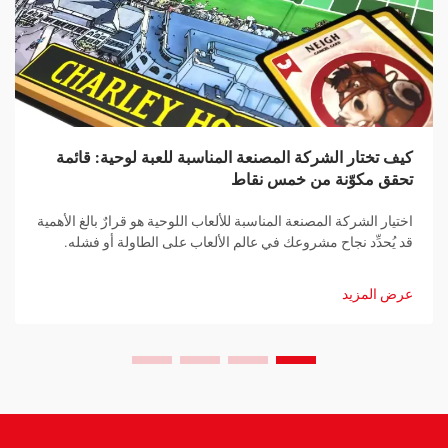
كيف تختار الشركة المصنعة المناسبة للعبة لوحية: قائمة
تحقق مكوّنة من خمس نقاط
اختيار الشركة المصنعة المناسبة للألعاب اللوحية هو قرارٌ بالغ الأهمية
قد يُحدِّد نجاح مشروعك في عالم الألعاب على الطاولة أو فشله.
سواء كنت مصمِّم ألعابٍ محترفًا أو رائد أعمال طموحٍ تدخل سوق
صناعة الألعاب اللوحية لأول مرة، فإن إقامة شراكةٍ مع شركة تصنيعٍ
عرض المزيد
مناسبةٍ تُعدُّ خطوةً جوهريةً نحو تحقيق أهدافك...