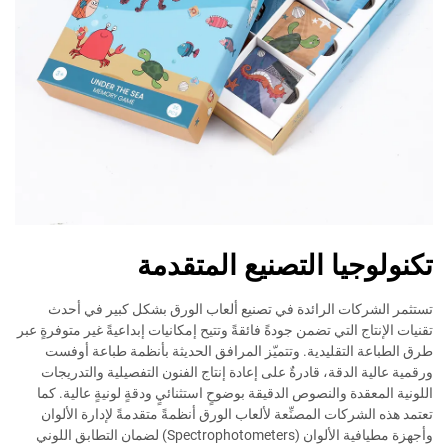
تكنولوجيا التصنيع المتقدمة
تستثمر الشركات الرائدة في تصنيع ألعاب الورق بشكل كبير في أحدث
تقنيات الإنتاج التي تضمن جودةً فائقةً وتتيح إمكانيات إبداعيةً غير متوفرةٍ عبر
طرق الطباعة التقليدية. وتتميّز المرافق الحديثة بأنظمة طباعة أوفست
ورقمية عالية الدقة، قادرةٌ على إعادة إنتاج الفنون التفصيلية والتدريجات
اللونية المعقدة والنصوص الدقيقة بوضوحٍ استثنائيٍ ودقةٍ لونيةٍ عالية. كما
تعتمد هذه الشركات المصنِّعة لألعاب الورق أنظمةً متقدمةً لإدارة الألوان
وأجهزة مطيافية الألوان (Spectrophotometers) لضمان التطابق اللوني