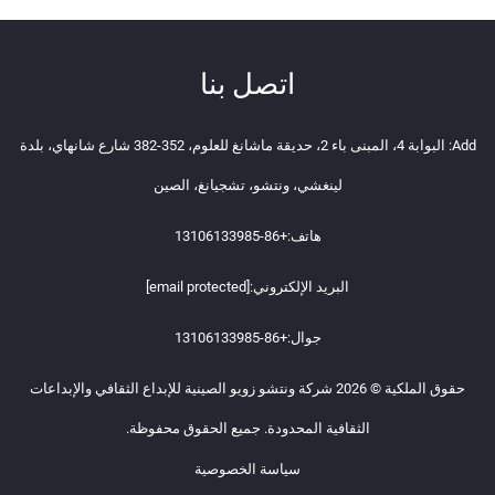
اتصل بنا
Add: البوابة 4، المبنى باء 2، حديقة ماشانغ للعلوم، 352-382 شارع شانهاي، بلدة
لينغشي، ونتشو، تشجيانغ، الصين
هاتف:
+86-13106133985
البريد الإلكتروني:
[email protected]
جوال:
+86-13106133985
حقوق الملكية © 2026 شركة ونتشو زويو الصينية للإبداع الثقافي والإبداعات
الثقافية المحدودة. جميع الحقوق محفوظة.
سياسة الخصوصية