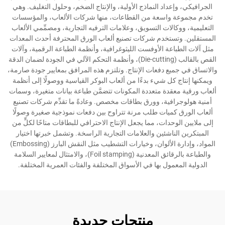
الجرافيكي، وإعداد النماذج الأولية، والإنتاج الضخم، وحلول التغليف. وهي
تخدم مجموعة واسعة من القطاعات، منها شركات الألعاب، والمؤسسات
التعليمية، ووكالات التسويق، وعلامات الترفيه التجارية، ومصمِّمي الألعاب
المستقلين. وتستخدم شركات تصنيع ألعاب الورق المحترفة أحدث المعدات
مثل آلات الطباعة الأوفست الليثوغرافية، وأنظمة الطباعة الرقمية، وآلات
القص بالقالب (Die-cutting)، وأنظمة التحكم الآلي في الجودة لضمان الدقة
والاتساق في جميع دفعات الإنتاج. وتلتزم هذه المرافق بمعايير جودة صارمة،
ويمكنها إنتاج كل شيء بدءًا من ألعاب البوكر القياسية ووصولًا إلى أنظمة
ألعاب ورقية معقدة متعددة المكونات تتضمَّن طباعة بيانات متغيرة، وسمات
أمنية هولوجرافية، وورق بطاقات مخصص. وعادةً ما تقدِّم شركات تصنيع
ألعاب الورق كميات طلب مرنة تتراوح بين دفعات نموذجية صغيرة وصولًا
إلى ملايين الوحدات، مما يجعل الإنتاج الاحترافي للبطاقات متاحًا لكلٍّ من
المبتكرين الناشئين والعلامات التجارية الراسخة. وتشمل خبرتها اختيار
المواد، وإدارة الألوان، وخيارات التشطيب مثل النقش البارز (Embossing)
والطباعة بالرقائق المعدنية (Foil stamping)، والامتثال لمعايير السلامة
الدولية المعمول بها في الأسواق المختلفة والفئات العمرية المختلفة.
منتجات جديدة