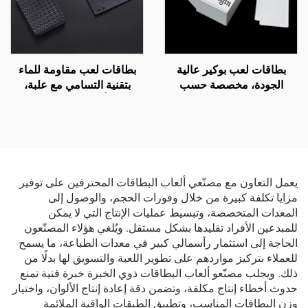
بطاقات لعب بوكير عالية
بطاقات لعب مقاومة للماء
الجودة، مخصصة حسب
بتقنية التسامي مع علبة،
الطلب، وقابلة للطباعة
وطباعة أمامية وخلفية للشعار
الفارغة، ومصنوعة من
على ورق ذهبي من البلاستيك
البلاستيك PVC المقاوم للماء،
PVC، بطاقات لعب بوكير
وتُباع بالجملة حسب التصميم
مخصصة
الشخصي ومواصفات الشركة
المصنعة الأصلية (OEM)، مع
يعمل التعاون مع مصنّعي ألعاب البطاقات المحترفين على توفير
أحجام مختلفة للرزمة (Deck
مزايا تكلفة كبيرة من خلال وفورات الحجم، والوصول إلى
Size)
المعدات المتخصصة، وتبسيط عمليات الإنتاج التي لا يمكن
للمبدعين الأفراد تقليدها بشكل مستقل. ويُلغي هؤلاء المصنّعون
الحاجة إلى استثمار رأسمالي كبير في معدات الطباعة، ما يسمح
للعملاء بتركيز مواردهم على تطوير اللعبة والتسويق لها بدلًا من
ذلك. ويجلب مصنّعو ألعاب البطاقات ذوي الخبرة خبرة فنية تمنع
حدوث أخطاء إنتاج مكلفة، وتضمن دقة إعادة إنتاج الألوان، واختيار
وزن البطاقات المناسب، وتطبيق الطبقات الواقية الملائمة