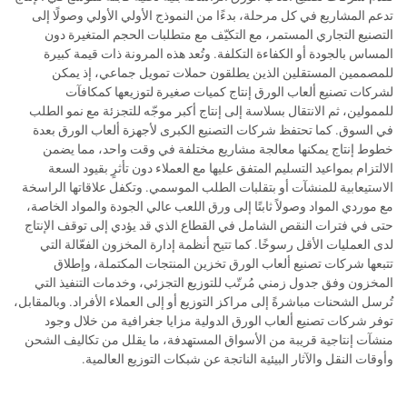
تدعم المشاريع في كل مرحلة، بدءًا من النموذج الأولي الأولي وصولًا إلى
التصنيع التجاري المستمر، مع التكيّف مع متطلبات الحجم المتغيرة دون
المساس بالجودة أو الكفاءة التكلفة. وتُعد هذه المرونة ذات قيمة كبيرة
للمصممين المستقلين الذين يطلقون حملات تمويل جماعي، إذ يمكن
لشركات تصنيع ألعاب الورق إنتاج كميات صغيرة لتوزيعها كمكافآت
للممولين، ثم الانتقال بسلاسة إلى إنتاج أكبر موجّه للتجزئة مع نمو الطلب
في السوق. كما تحتفظ شركات التصنيع الكبرى لأجهزة ألعاب الورق بعدة
خطوط إنتاج يمكنها معالجة مشاريع مختلفة في وقت واحد، مما يضمن
الالتزام بمواعيد التسليم المتفق عليها مع العملاء دون تأثرٍ بقيود السعة
الاستيعابية للمنشآت أو بتقلبات الطلب الموسمي. وتكفل علاقاتها الراسخة
مع موردي المواد وصولاً ثابتًا إلى ورق اللعب عالي الجودة والمواد الخاصة،
حتى في فترات النقص الشامل في القطاع الذي قد يؤدي إلى توقف الإنتاج
لدى العمليات الأقل رسوخًا. كما تتيح أنظمة إدارة المخزون الفعّالة التي
تتبعها شركات تصنيع ألعاب الورق تخزين المنتجات المكتملة، وإطلاق
المخزون وفق جدول زمني مُرتّب للتوزيع التجزئي، وخدمات التنفيذ التي
تُرسل الشحنات مباشرةً إلى مراكز التوزيع أو إلى العملاء الأفراد. وبالمقابل،
توفر شركات تصنيع ألعاب الورق الدولية مزايا جغرافية من خلال وجود
منشآت إنتاجية قريبة من الأسواق المستهدفة، ما يقلل من تكاليف الشحن
وأوقات النقل والآثار البيئية الناتجة عن شبكات التوزيع العالمية.