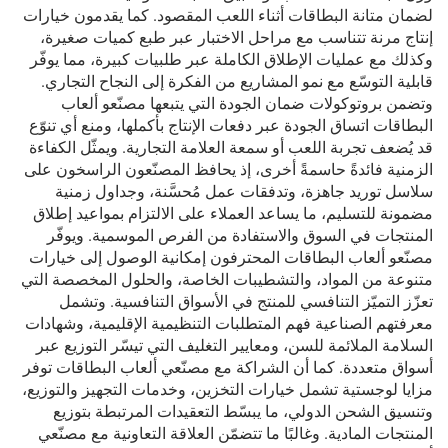
لضمان متانة البطاقات أثناء اللعب المقصود. كما يقدمون خيارات
إنتاج مرنة تتناسب مع مراحل الاختبار عبر طبع كميات صغيرة،
وكذلك مع عمليات الإطلاق الكاملة عبر طلبيات كبيرة، مما يوفّر
قابلية التوسّع مع نمو المشاريع من الفكرة إلى النجاح التجاري.
وتضمن بروتوكولات ضمان الجودة التي يتبعها مصنّعو ألعاب
البطاقات اتساق الجودة عبر دفعات الإنتاج بأكملها، ومنع أي تنوّع
قد يُضعف تجربة اللعب أو سمعة العلامة التجارية. ويمثّل الكفاءة
الزمنية فائدةً حاسمةً أخرى، إذ يحافظ المصنّعون الراسخون على
سلاسل توريد جاهزة، وتدفقات عمل مُحسَّنة، وجداول زمنية
مضمونة للتسليم، ما يساعد العملاء على الالتزام بمواعيد إطلاق
المنتجات في السوق والاستفادة من الفرص الموسمية. ويوفّر
مصنّعو ألعاب البطاقات المحترفون إمكانية الوصول إلى خيارات
متنوعة من المواد، والتشطيبات الخاصة، والحلول المخصصة التي
تعزّز التميّز التنافسي للمنتج في الأسواق التنافسية. وتشمل
معرفتهم الصناعية فهم المتطلبات التنظيمية الإقليمية، وشهادات
السلامة الملائمة للسن، ومعايير التغليف التي تيسّر التوزيع عبر
أسواق متعددة. كما أن الشراكة مع مصنّعي ألعاب البطاقات توفر
مزايا لوجستية تشمل خيارات التخزين، وخدمات التجهيز والتوزيع،
وتنسيق الشحن الدولي، ما يبسّط التعقيدات المرتبطة بتوزيع
المنتجات المادية. وغالبًا ما تتضمّن العلاقة التعاونية مع مصنّعي