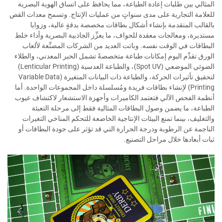
المثالي بين طلبات إعادة الطباعة، مما يحافظ على اتساق الهوية البصرية
للعلامة التجارية على مدى سنواتٍ من عمليات الإنتاج. وتسمح معدات القص
بالقالب المتقدمة بإنشاء أشكال بطاقات مخصصة بدقةٍ عالية، وزوايا
مستديرة، ومعالجات معقدة للحواف، ما يعزِّز الجاذبية البصرية وأداء خلط
البطاقات في الوقت نفسه. وباتت العديد من الشركات المصنِّعة لألعاب
الورق تقدِّم اليوم إمكانات طباعة متخصصةً تشمل الحبر المعدني، والطلاء
الضوئي الموضعي (Spot UV)، والطباعة العدسية (Lenticular Printing)
لتحقيق تأثيرات الحركة، والطباعة ذات البيانات المتغيرة (Variable Data
Printing) لإنشاء بطاقات فريدة ومُسلسلة داخل المجموعات الواحدة. أما
أنظمة الفحص الآلي فتعتمد الكاميرات وأجهزة الاستشعار لاكتشاف عيوب
الطباعة، ما يضمن وصول البطاقات المثالية فقط إلى مرحلة التعبئة
والتغليف، بينما تمنع البيئات الإنتاجية الخاضعة للتحكم المناخي التغيرات
الناجمة عن الرطوبة ودرجة الحرارة التي قد تؤثر على جودة البطاقات أو
ثبات أبعادها خلال مراحل التصنيع.