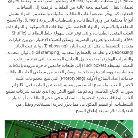
نصائح حول متطلبات التمديد (Bleed)، ومناطق النص الآمنة، وضبط الألوان
لضمان انتقال التصاميم بدقة عالية من الملفات الرقمية إلى البطاقات
الفعلية. كما يوفّر مصنعو ألعاب البطاقات مكتبات واسعة من المواد تشمل
أنواعاً مختلفة من ورق البطاقات، والتشطيبات الحريرية (Linen)، والأسطح
المغلفة بالبلاستيك، والمواد الخاصة مثل البطاقات البلاستيكية أو المواد ذات
القلب المتعدد الطبقات، والتي تؤثر على سهولة خلط البطاقات (Shuffle
feel)، والمتانة، والعروض البصرية. ويمكن للعملاء الاختيار من بين خيارات
متعددة للتشطيبات مثل الترقيب البارز (Embossing)، والترقيب الغائر
(Debossing)، والطباعة بالصفائح المعدنية (Foil stamping) بألوان متعددة،
والتأثيرات الهولوغرامية، وحلول التغليف المخصصة التي تمتد من علب
التعبئة البسيطة (Tuck boxes) إلى طبعات جامعين فاخرة مزودة بإغلاقات
مغناطيسية ووسائد رغوية داخلية. ويقدّم العديد من مصنّعي ألعاب البطاقات
خدمات إعداد النماذج الأولية (Prototyping) التي تنتج مجموعات عيّنية
لاختبار اللعب، ما يسمح للمصممين بتقييم الخصائص المادية قبل الالتزام
بدورات الإنتاج الكاملة. ويدعم هذا النهج التكراري الذي تقدّمه شركات تصنيع
ألعاب البطاقات تحديد التحسينات المطلوبة في حجم البطاقات، أو اختيار
التشطيبات، أو تنظيم المكوّنات، مما يعزّز تجربة المستخدم ويقلل من
التعديلات اللازمة بعد إطلاق المنتج.