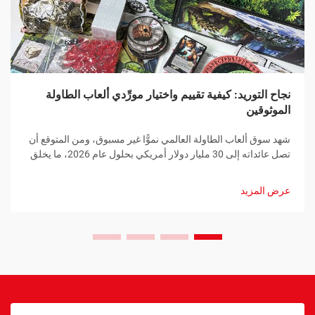
نجاح التوريد: كيفية تقييم واختيار مورِّدي ألعاب الطاولة
الموثوقين
شهد سوق ألعاب الطاولة العالمي نموًّا غير مسبوق، ومن المتوقع أن
تصل عائداته إلى 30 مليار دولار أمريكي بحلول عام 2026، ما يخلق
فرصًا هائلة لمتاجر التجزئة والموزعين وناشري الألعاب. ومع ذلك،
فإن النجاح في هذه البيئة التنافسية العالية يتطلب...
عرض المزيد