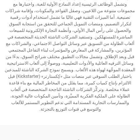
وتشمل الوظائف الرئيسية إعداد النماذج الأولية للعبة، واختبارها مع
مجموعات متنوعة من اللاعبين، وصقل القواعد والمكونات، وإقامة شراكات
تصنيعية. أما الميزات التقنية فهي غالبًا ما تشمل استخدام أدوات رقمية
لتكرار التصميم، ومنصات التمويل الجماعي للتحقق من استجابة السوق
والحصول على رأس المال الأولي، وأنظمة التجارة الإلكترونية للمبيعات
المباشرة للمستهلكين. وتستفيد الشركات الناشئة الحديثة المتخصصة في
ألعاب الطاولة من التسويق عبر وسائل التواصل الاجتماعي، والشراكات مع
المؤثرين، والمشاركة في المعارض والمؤتمرات لبناء التفاعل المجتمعي
قبل وبعد الإطلاق. وتشمل مجالات التطبيق مختلف شرائح السوق، بدءًا من
وسائل الترفيه العائلية والأدوات التعليمية، ووصولًا إلى ألعاب الاستراتيجية
المعقدة الموجَّهة لهواة هذه الألعاب. ويسمح نموذج الشركة الناشئة للمبدعين
باختبار الطلب السوقي عبر منصات مثل «كِكستارتر» (Kickstarter) قبل
الالتزام بإنتاج كميات كبيرة، مما يقلل من المخاطر المالية مع بناء قاعدة
عملاء مخلصة. وتركِّز الشركات الناشئة الناجحة المتخصصة في ألعاب
الطاولة على الملكية الفكرية المميَّزة، وتأمين المكونات عالية الجودة،
والممارسات التجارية المستدامة التي تدعم التطوير المستمر للألعاب
والتوسع في قنوات التوزيع بالتجزئة.