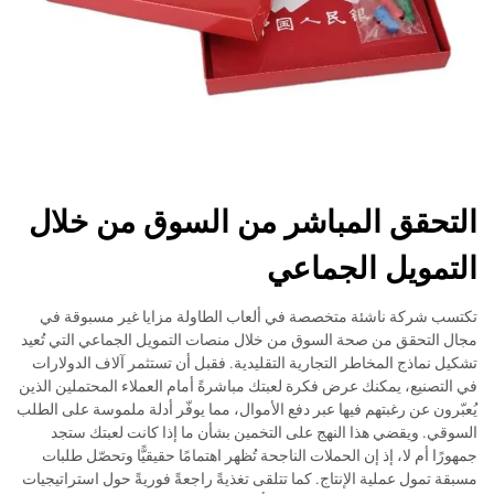
التحقق المباشر من السوق من خلال
التمويل الجماعي
تكتسب شركة ناشئة متخصصة في ألعاب الطاولة مزايا غير مسبوقة في
مجال التحقق من صحة السوق من خلال منصات التمويل الجماعي التي تُعيد
تشكيل نماذج المخاطر التجارية التقليدية. فقبل أن تستثمر آلاف الدولارات
في التصنيع، يمكنك عرض فكرة لعبتك مباشرةً أمام العملاء المحتملين الذين
يُعبّرون عن رغبتهم فيها عبر دفع الأموال، مما يوفّر أدلة ملموسة على الطلب
السوقي. ويقضي هذا النهج على التخمين بشأن ما إذا كانت لعبتك ستجد
جمهورًا أم لا، إذ إن الحملات الناجحة تُظهر اهتمامًا حقيقيًّا وتحصّل طلبات
مسبقة تمول عملية الإنتاج. كما تتلقى تغذيةً راجعةً فوريةً حول استراتيجيات