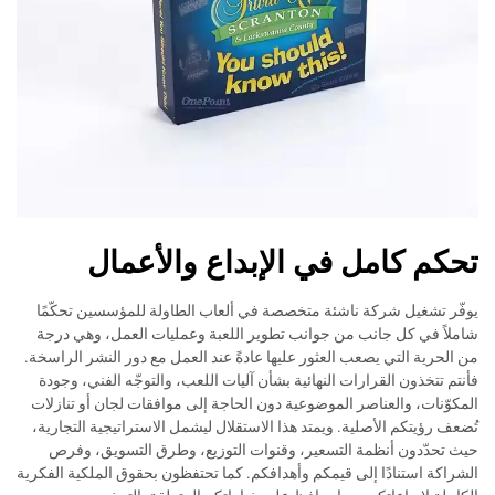
تحكم كامل في الإبداع والأعمال
يوفّر تشغيل شركة ناشئة متخصصة في ألعاب الطاولة للمؤسسين تحكّمًا
شاملاً في كل جانب من جوانب تطوير اللعبة وعمليات العمل، وهي درجة
من الحرية التي يصعب العثور عليها عادةً عند العمل مع دور النشر الراسخة.
فأنتم تتخذون القرارات النهائية بشأن آليات اللعب، والتوجّه الفني، وجودة
المكوّنات، والعناصر الموضوعية دون الحاجة إلى موافقات لجان أو تنازلات
تُضعف رؤيتكم الأصلية. ويمتد هذا الاستقلال ليشمل الاستراتيجية التجارية،
حيث تحدّدون أنظمة التسعير، وقنوات التوزيع، وطرق التسويق، وفرص
الشراكة استنادًا إلى قيمكم وأهدافكم. كما تحتفظون بحقوق الملكية الفكرية