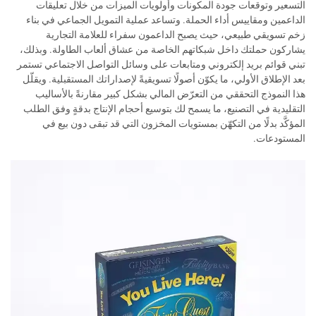
التسعير وتوقعات جودة المكونات وأولويات الميزات من خلال تعليقات
الداعمين ومقاييس أداء الحملة. وتساعد عملية التمويل الجماعي في بناء
زخم تسويقي طبيعي، حيث يصبح الداعمون سفراء للعلامة التجارية
يشاركون حملتك داخل شبكاتهم الخاصة من عشاق ألعاب الطاولة. وبذلك،
تبني قوائم بريد إلكتروني ومتابعات على وسائل التواصل الاجتماعي تستمر
بعد الإطلاق الأولي، ما يكوّن أصولًا تسويقيةً لإصداراتك المستقبلية. ويقلّل
هذا النموذج التحققي من التعرّض المالي بشكل كبير مقارنةً بالأساليب
التقليدية في التصنيع، ما يسمح لك بتوسيع أحجام الإنتاج بدقةٍ وفق الطلب
المؤكَّد بدلًا من التكهّن بمستويات المخزون التي قد تبقى دون بيع في
المستودعات.