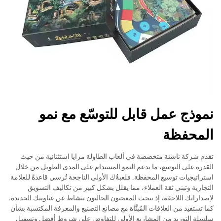
نموذج عمل قابل للتوسّع مع نمو
المحفظة
تقدم شركة ناشئة متخصصة في ألعاب الطاولة مزايا استثنائية من حيث
القدرة على التوسع، ما يدعم النمو المستدام على المدى الطويل من خلال
استراتيجيات توسيع المحفظة. فلعبةُك الأولى الناجحة تُرسي قاعدةً للعلامة
التجارية وتبني ثقة العملاء، مما يقلل بشكل كبير من تكاليف التسويق
لإصداراتك اللاحقة، إذ يبحث المعجبون الحاليون بنشاط عن عناوينك الجديدة.
كما تستفيد من العلاقات المُبنَّاة مع مصانع التصنيع والمعرفة المكتسبة بشأن
سلسلة التوريد من المشاريع الأولى للتفاوض على شروط أفضل وتسهيل