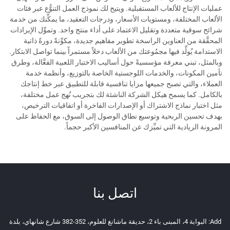
عمليات الإنتاج للألعاب المستقبلية. ويتيح لك نموذج العمل التنوُّع عبر فئات
الألعاب المختلفة، ومستويات الأسعار، ودرجات التعقيد، ما يمكِّنك من خدمة
شرائح سوقية متعددة وتقليل الاعتماد على أداء منتج واحد. وتموِّل الإيرادات
المحقَّقة من العناوين الراسخة تطوير مفاهيم جديدة، مكوِّنةً دورةً ذاتية
الاستدامة يُولِّد فيها مجمُوعتك من الألعاب دخلاً مستمراً بينما تواصل الابتكار.
وبالمثل، تبني معرفة مؤسسيةً حول أساليب الاختبار اللعبية الفعَّالة، وطرق
تأمين المكونات، والخدمات اللوجستية الخاصة بالتوزيع، وأنظمة خدمة
العملاء، والتي تصبح جميعها مزايا تنافسية قابلة للتطبيق عبر خط إنتاجك
بالكامل. كما يسمح هيكل الشركة الناشئة لك بتجريب نُهج عمل مختلفة،
مثل اختبار نماذج الاشتراك أو الإصدارات الفاخرة أو اتفاقيات الترخيص،
بهدف تحسين الربحية وتوسيع نطاق الوصول إلى السوق، مع الحفاظ على
المرونة الريادية التي تميِّزك عن المنافسين الأكبر حجماً.
اتصل بنا
Add: البوابة 4، المبنى باء 2، حديقة ماشانغ للعلوم، 352-382 شارع شانهاي، بلدة