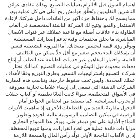
اهتمام السوق قبل الالتزام بعمليات التصنيع. وبذلك تتفادى عوائق
الناشرين التقليديين وتُحقِّق هوامش ربح أعلى في كل عملية بيع،
مما يسمح لك باحتفاظ جزء أكبر من العائدات داخل شركتك لإعادة
الاستثمار والنمو. وتتيح لك الشركة الناشئة المتخصصة في ألعاب
الطاولة بناء علاقات أصيلة مع قاعدة عملائك عبر قنوات الاتصال
المباشرة، ما يخلق مجتمعات وفية تدعم إصداراتك المستقبلية
وتوفِّر رؤى قيمة لتحسين منتجاتك. أما المرونة التشغيلية فتعني
أن بإمكانك البدء بحجم صغير مع أقل حدٍّ ممكن من التكاليف
العامة، واختبار المفاهيم عبر خدمات الطباعة عند الطلب أو إنتاج
دفعات محدودة قبل التوسُّع في عمليات التصنيع. كما أنك تختار
شركاء التصنيع واستراتيجيات التسعير وطرق التوزيع وفقًا لأهداف
عملك المحددة، وليس تحت ضغوط خارجية. وتناسب هذه المقاربة
الشركات الناشئة التي تسعى إلى إرساء علامات تجارية معروفة
في الأسواق المتخصِّصة، سواءً كانت ألعابًا تعليمية أو ألعاب حفلات
أو تجارب استراتيجية. كما تستفيد من انخفاض الحواجز أمام
الدخول مقارنةً بالعديد من القطاعات الأخرى، إذ ساهمت الأدوات
الرقمية في تمكين التصاميم الرسومية عالية الجودة وتطوير
النماذج الأولية على نحوٍ ديمقراطي. ويوفِّر هذا النموذج التجاري
مزايا ذات فائدة عملية في اتخاذ القرارات، ومنها تنويع المحفظة،
إذ إن الألعاب الناجحة الأولى تولِّد رأس المال والسمعة اللازمة