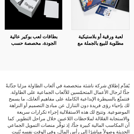
لعبة ورقية أو بلاستيكية
بطاقات لعب بوكير عالية
مطلوبة للبيع بالجملة مع
الجودة، مخصصة حسب
طباعة حسب الطلب ولوح
الطلب، وقابلة للطباعة
سداسي الأوجه للبالغين
الفارغة، ومصنوعة من
البلاستيك PVC المقاوم للماء،
وتُباع بالجملة حسب التصميم
الشخصي ومواصفات الشركة
المصنعة الأصلية (OEM)، مع
يُقدِّم إطلاق شركة ناشئة متخصصة في ألعاب الطاولة مزايا جذّابةً
أحجام مختلفة للرزمة (Deck
جدًّا لرجال الأعمال المتحمّسين للألعاب الجماعية على الطاولة.
Size)
فتتمتَّع بالسيطرة الإبداعية الكاملة على مفاهيم ألعابك، ما يسمح
لك بإحياء رؤى فريدة دون التنازل عن مبادئ التصميم أو النزاهة
الموضوعية. وتتيح لك هذه الاستقلالية إجراء تكرارات سريعة
والاستجابة الفعّالة لملاحظات اللاعبين خلال مراحل التطوير. كما
أن المكاسب المالية كبيرة جدًّا، إذ توفِّر منصات التمويل الجماعي
الحديثة وصولاً مباشرًا إلى رأس المال، وفي الوقت نفسه تُثبت