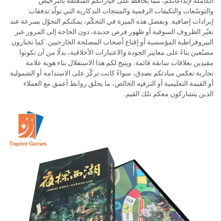
الكاملة لإبداعاتكم، مما يحافظ على خياراتكم المتعلقة بالترخيص
والتوسّعات والتكيفات الرقمية والمنتجات التذكارية التي تولّد تدفقات
إيرادات إضافية. وبفضل هذه الميزة في التحكّم، يمكنكم التحوّل بسرعة عند
تغيّر الظروف السوقية أو ظهور فرص جديدة، دون الحاجة إلى المرور عبر
البيروقراطية المؤسسية أو إقناع أصحاب المصلحة الخارجيين. كما تختارون
مصنّعين بناءً على معايير الجودة والاعتبارات الأخلاقية، بدلًا من أن تكونوا
مقيدِين بعلاقات سابقة قائمة. ويتيح لكم هذا الاستقلال بناء هوية علامة
تجارية تعكس مبادئكم بصدق، سواءً كانت تركّز على الاستدامة أو الشمولية
أو القيمة التعليمية أو الترفيه الخالص، ما يخلق روابط أعمق مع العملاء
الذين يتشاركون معكم تلك القيم.