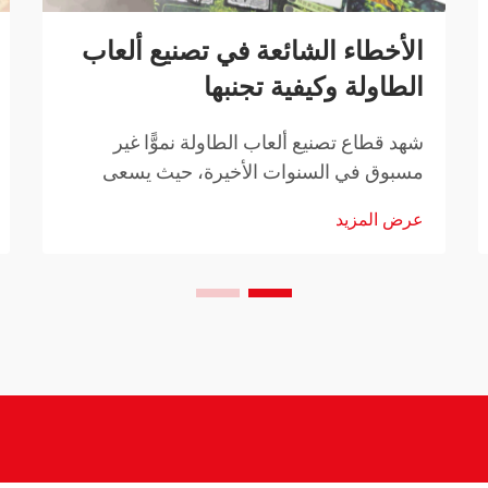
الأخطاء الشائعة في تصنيع ألعاب
الطاولة وكيفية تجنبها
شهد قطاع تصنيع ألعاب الطاولة نموًّا غير
مسبوق في السنوات الأخيرة، حيث يسعى
مصمِّمو الألعاب المستقلون والناشرون
عرض المزيد
الراسخون على حدٍّ سواء إلى إحياء رؤاهم
الإبداعية. ومع ذلك، فإن التنقُّل في المشهد
المعقد لتصنيع ألعاب الطاولة يتطلَّب...