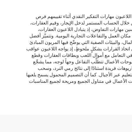
 اللاعبون مهارات التفكير النقدي أثناء تقييمهم فرص
ن خلال الحساب المستمر لدخل الإيجار، وقيم العقارات،
حسين مهارات التفاوض، إذ يتبادل اللاعبون العقارات،
خصوم. وتنتقل هذه الكفاءات interpersonal مباشرةً إلى سيناريوهات مكان العمل والتفاعلات التجارية اليومية. وتتميَّز أفضل
المال، والبيئات الصفية التي يوضِّح فيها المربون المبادئ
اتخاذ القرارات بشكلٍ ملحوظٍ، إذ يواجه اللاعبون عواقب
س في التعامل مع أموال اللعب وبطاقات العقارات وقطع
 لوحات الأعمال تتطلَّب التفاعل وجهاً لوجه، مما يشجِّع
اريوهات فريدة استنادًا إلى نتائج رمي النرد، وسحب
تعليم عبر الأجيال. كما أن التصميم المحمول يسمح بلعبها
ت الأعمال في متناول الجميع ومريحة لجميع المناسبات