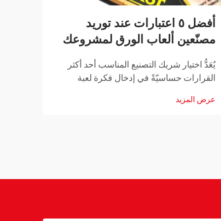
أفضل ٥ اعتبارات عند توريد
حل ش
مصنّعين ألعاب الورق لمشروعك
الأل
يُعَدُّ اختيار شريك التصنيع المناسب أحد أكثر
يتطلب
القرارات حساسيّةً في إدخال فكرة لعبة
والاب
البطاقات الخاصة بك إلى السوق. سواء كنت
خطوط 
عرض المزيد
عرض ا
تطوّر لعبة بطاقات استراتيجية للتجارة، أو لعبة
حزبية مناسبة للعائلات، أو مجموعة بطاقات
والأل
تعليمية، فإن التعاون مع…