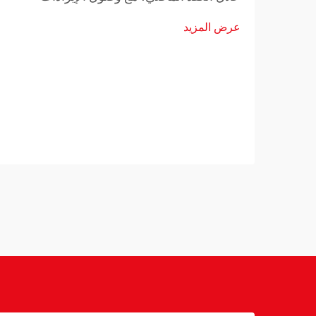
العالمية إلى مستويات قياسية سنويًّا. ومع
عرض المزيد
استمرار ازدياد الطلب الاستهلاكي، تواجه
شركات تصنيع ألعاب الطاولة تحديًّا يتزايد
تعقيدًا: تقديم...