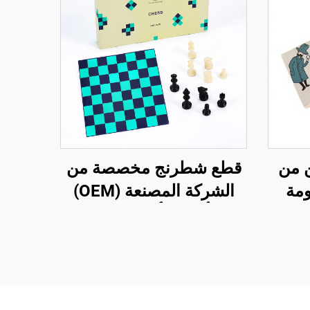
ن من
قطع شطرنج مخصصة من
PV مقاومة
الشركة المصنعة (OEM)
ة،
بلون أسود وأبيض، مجموعة
 مع
شطرنج أكريليكية للأطفال
م
لتنمية الذكاء
ب