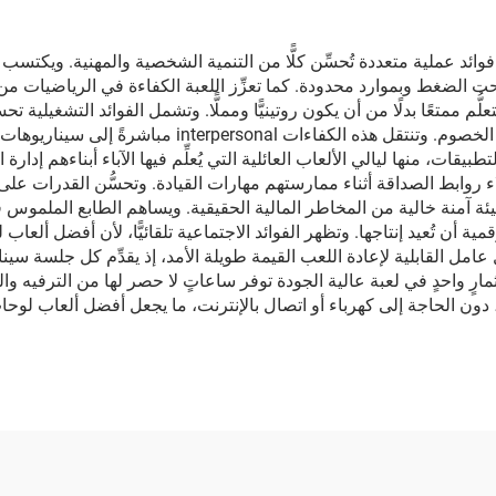
 فوائد عملية متعددة تُحسِّن كلًّا من التنمية الشخصية والمهنية. ويكتسب
ت الضغط وبموارد محدودة. كما تعزِّز اللعبة الكفاءة في الرياضيات م
م ممتعًا بدلًا من أن يكون روتينيًّا ومملًّا. وتشمل الفوائد التشغيلية ت
ويشكِّلون تحالفات، ويعقدون اتفاقات مفيدة للطرفين مع ال
ت، منها ليالي الألعاب العائلية التي يُعلِّم فيها الآباء أبناءهم إدارة 
 روابط الصداقة أثناء ممارستهم مهارات القيادة. وتحسُّن القدرات على 
 بيئة آمنة خالية من المخاطر المالية الحقيقية. ويساهم الطابع الملمو
مية أن تُعيد إنتاجها. وتظهر الفوائد الاجتماعية تلقائيًّا، لأن أفضل ألعاب
عامل القابلية لإعادة اللعب القيمة طويلة الأمد، إذ يقدِّم كل جلسة سين
ٍ واحدٍ في لعبة عالية الجودة توفر ساعاتٍ لا حصر لها من الترفيه وال
ن الحاجة إلى كهرباء أو اتصال بالإنترنت، ما يجعل أفضل ألعاب لوحا