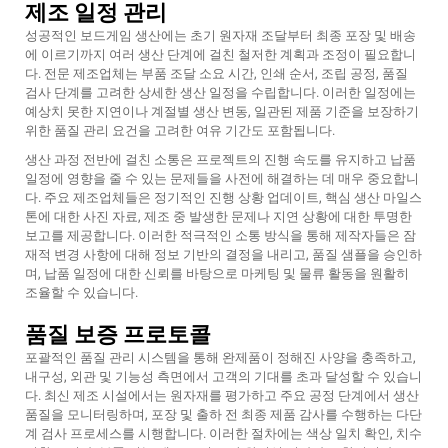
제조 일정 관리
성공적인 보드게임 생산에는 초기 원자재 조달부터 최종 포장 및 배송
에 이르기까지 여러 생산 단계에 걸친 철저한 계획과 조정이 필요합니
다. 전문 제조업체는 부품 조달 소요 시간, 인쇄 순서, 조립 공정, 품질
검사 단계를 고려한 상세한 생산 일정을 수립합니다. 이러한 일정에는
예상치 못한 지연이나 계절별 생산 변동, 일관된 제품 기준을 보장하기
위한 품질 관리 요건을 고려한 여유 기간도 포함됩니다.
생산 과정 전반에 걸친 소통은 프로젝트의 진행 속도를 유지하고 납품
일정에 영향을 줄 수 있는 문제들을 사전에 해결하는 데 매우 중요합니
다. 주요 제조업체들은 정기적인 진행 상황 업데이트, 핵심 생산 마일스
톤에 대한 사진 자료, 제조 중 발생한 문제나 지연 상황에 대한 투명한
보고를 제공합니다. 이러한 적극적인 소통 방식을 통해 제작자들은 잠
재적 변경 사항에 대해 정보 기반의 결정을 내리고, 품질 샘플을 승인하
며, 납품 일정에 대한 신뢰를 바탕으로 마케팅 및 물류 활동을 원활히
조율할 수 있습니다.
품질 보증 프로토콜
포괄적인 품질 관리 시스템을 통해 완제품이 정해진 사양을 충족하고,
내구성, 외관 및 기능성 측면에서 고객의 기대를 초과 달성할 수 있습니
다. 최신 제조 시설에서는 원자재를 평가하고 주요 공정 단계에서 생산
품질을 모니터링하며, 포장 및 출하 전 최종 제품 감사를 수행하는 다단
계 검사 프로세스를 시행합니다. 이러한 절차에는 색상 일치 확인, 치수