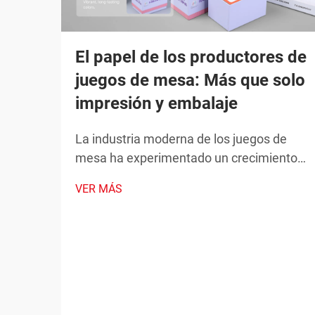
El papel de los productores de
juegos de mesa: Más que solo
impresión y embalaje
La industria moderna de los juegos de
mesa ha experimentado un crecimiento
sin precedentes durante la última
VER MÁS
década, transformándose de un
pasatiempo especializado en un
fenómeno de entretenimiento
generalizado. Detrás de cada juego de
mesa exitoso se encuentra una red
compleja de profesionales, con...