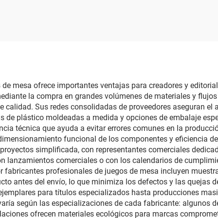
resión a medida,
(booster packs), c
tipo personalizado,
coleccionables 
seño OEM, papel
efecto holográfi
ermeable de alta
laminado arcoír
idad para adultos,
juegos de cart
tas de póquer de
 de mesa ofrece importantes ventajas para creadores y editoria
mediante la compra en grandes volúmenes de materiales y flujos
plástico PVC
de calidad. Sus redes consolidadas de proveedores aseguran el
zas de plástico moldeadas a medida y opciones de embalaje espe
ncia técnica que ayuda a evitar errores comunes en la producci
 dimensionamiento funcional de los componentes y eficiencia del
de proyectos simplificada, con representantes comerciales dedi
 con lanzamientos comerciales o con los calendarios de cumpli
 fabricantes profesionales de juegos de mesa incluyen muestras
ucto antes del envío, lo que minimiza los defectos y las quejas d
jemplares para títulos especializados hasta producciones masi
 varía según las especializaciones de cada fabricante: algunos 
talaciones ofrecen materiales ecológicos para marcas compromet