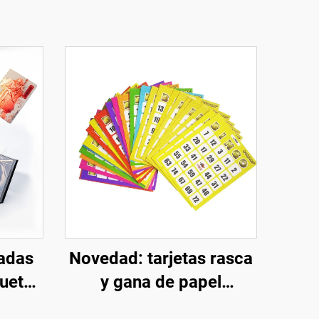
zadas
Novedad: tarjetas rasca
uetes
y gana de papel
erzo
personalizadas a buen