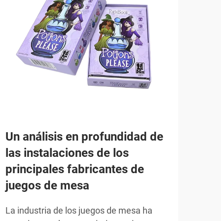
Un análisis en profundidad de
Cóm
las instalaciones de los
jue
principales fabricantes de
la 
juegos de mesa
Sele
jueg
La industria de los juegos de mesa ha
crea