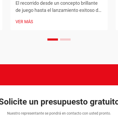
El recorrido desde un concepto brillante
de juego hasta el lanzamiento exitoso de
un producto requiere una planificación
VER MÁS
cuidadosa, asociaciones estratégicas y
un soporte de fabricación confiable. Los
fabricantes modernos de juegos han
revolucionado la forma en que los
creadores abordan el desarrollo de
productos mediante...
Solicite un presupuesto gratuit
Nuestro representante se pondrá en contacto con usted pronto.