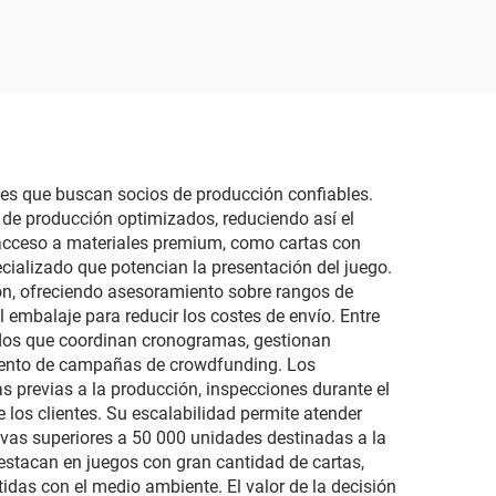
artas
precio, tarjeta rasca y
con
gana impresa con
co y
números, tarjeta de
is,
bingo
as
les que buscan socios de producción confiables.
 de producción optimizados, reduciendo así el
 acceso a materiales premium, como cartas con
cializado que potencian la presentación del juego.
ón, ofreciendo asesoramiento sobre rangos de
 embalaje para reducir los costes de envío. Entre
cados que coordinan cronogramas, gestionan
miento de campañas de crowdfunding. Los
 previas a la producción, inspecciones durante el
e los clientes. Su escalabilidad permite atender
vas superiores a 50 000 unidades destinadas a la
destacan en juegos con gran cantidad de cartas,
idas con el medio ambiente. El valor de la decisión