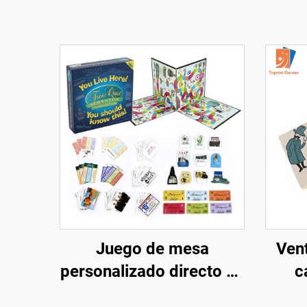
Juego de mesa
Ven
personalizado directo de
c
fábrica Precio bajo
pe