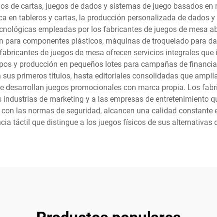
gos de cartas, juegos de dados y sistemas de juego basados en 
a en tableros y cartas, la producción personalizada de dados y f
ecnológicas empleadas por los fabricantes de juegos de mesa aba
ión para componentes plásticos, máquinas de troquelado para dar
bricantes de juegos de mesa ofrecen servicios integrales que inc
otipos y producción en pequeños lotes para campañas de financi
sus primeros títulos, hasta editoriales consolidadas que amplía
que desarrollan juegos promocionales con marca propia. Los fab
las industrias de marketing y a las empresas de entretenimiento
 con las normas de seguridad, alcancen una calidad constante en
cia táctil que distingue a los juegos físicos de sus alternativas d