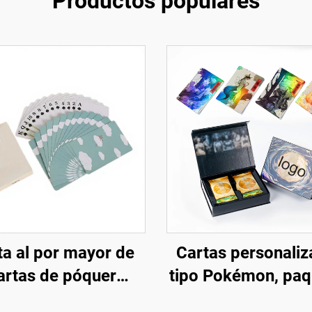
Productos populares
ta al por mayor de
Cartas personali
artas de póquer
tipo Pokémon, paq
rsonalizadas con
ingleses de refu