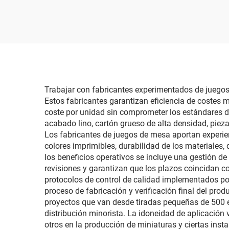
Piezas de papel con
imp
tecnología avanzada
logo
Juego grupal divertido
di
Monopoli
imp
cal
car
Trabajar con fabricantes experimentados de juegos
Estos fabricantes garantizan eficiencia de costes 
coste por unidad sin comprometer los estándares 
acabado lino, cartón grueso de alta densidad, pie
Los fabricantes de juegos de mesa aportan experie
colores imprimibles, durabilidad de los materiales,
los beneficios operativos se incluye una gestión 
revisiones y garantizan que los plazos coincidan
protocolos de control de calidad implementados por
proceso de fabricación y verificación final del prod
proyectos que van desde tiradas pequeñas de 500 e
distribución minorista. La idoneidad de aplicación
otros en la producción de miniaturas y ciertas ins