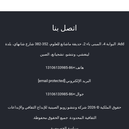
اتصل بنا
Add: البوابة 4، المبنى باء 2، حديقة ماشانغ للعلوم، 352-382 شارع شانهاي، بلدة
لينغشي، ونتشو، تشجيانغ، الصين
هاتف:
+86-13106133985
البريد الإلكتروني:
[email protected]
جوال:
+86-13106133985
حقوق الملكية © 2026 شركة ونتشو زويو الصينية للإبداع الثقافي والإبداعات
الثقافية المحدودة. جميع الحقوق محفوظة.
سياسة الخصوصية