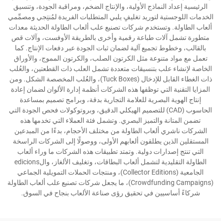
الرئيسية إعداد النماذج الأولية، والإنتاج الضخم، ومراقبة الجودة، وتنسيق
الخدمات اللوجستية لتوريد تغليفٍ يلبي المتطلبات الفريدة لمُنتِجي ومصمِّمي
ألعاب الطاولة. وتستخدم شركات تصنيع علب ألعاب الطاولة الحديثة معدات
متطورة تشمل آلات طباعة رقمية وأخرى بالطريقة الأوفست، وآلات قص
بالقالب، وخطوط تجميع آلية لضمان ثبات الجودة عبر دفعات الإنتاج. كما
تعمل مع مواد متنوعة مثل الكرتون الصلب، والكرتون المموج، والأوراق
الخاصة لإنشاء علب بتنسيقات متعددة تشمل العلب ذات القطعتين، والعُلب
ذات الغطاء القابل للإدخال (Tuck Boxes)، والعُلب المخصصة الشكل. ومن
المزايا التقنية التي توظفها هذه الشركات أنظمة إدارة الألوان لضمان إعادة
إنتاج الهوية البصرية للعلامة التجارية بدقة، وبرامج تصميم بمساعدة
الحاسوب (CAD) للتصميم الهيكلي الدقيق، وبروتوكولات فحص الجودة التي
تضمن المتانة والتميز البصري. وتشمل فئة العملاء التي تخدمها هذه
الشركات ناشري ألعاب الطاولة من مختلف الأحجام، بدءًا من المبدعين
المستقلين الذين يطلقون ألعابهم الأولى، ووصولًا إلى الشركات الراسخة
التي تنتج إصدارات دولية. وتمتد تطبيقات هذه الشركات ما وراء ألعاب
الطاولة التقليدية لتشمل ألعاب البطاقات، وتغليف الألغاز، والedicions
الجامعية (Collector Editions)، ومنتجات الحملات التمويلية الجماعي
(Crowdfunding Campaigns)، ما يجعل شركات تصنيع علب ألعاب الطاولة
شركاءً أساسيين في تحقيق رؤى صناعة الألعاب بنجاح في السوق.