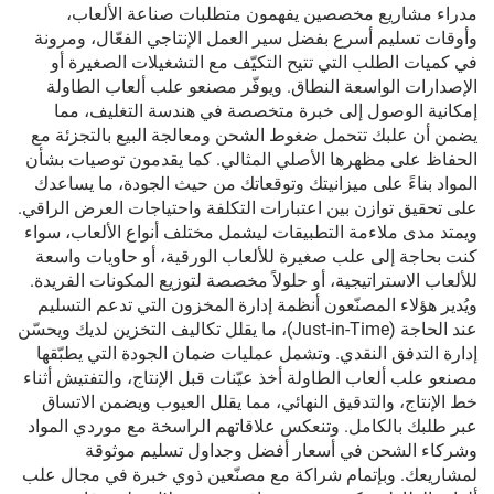
مدراء مشاريع مخصصين يفهمون متطلبات صناعة الألعاب،
وأوقات تسليم أسرع بفضل سير العمل الإنتاجي الفعّال، ومرونة
في كميات الطلب التي تتيح التكيّف مع التشغيلات الصغيرة أو
الإصدارات الواسعة النطاق. ويوفّر مصنعو علب ألعاب الطاولة
إمكانية الوصول إلى خبرة متخصصة في هندسة التغليف، مما
يضمن أن علبك تتحمل ضغوط الشحن ومعالجة البيع بالتجزئة مع
الحفاظ على مظهرها الأصلي المثالي. كما يقدمون توصيات بشأن
المواد بناءً على ميزانيتك وتوقعاتك من حيث الجودة، ما يساعدك
على تحقيق توازن بين اعتبارات التكلفة واحتياجات العرض الراقي.
ويمتد مدى ملاءمة التطبيقات ليشمل مختلف أنواع الألعاب، سواء
كنت بحاجة إلى علب صغيرة للألعاب الورقية، أو حاويات واسعة
للألعاب الاستراتيجية، أو حلولاً مخصصة لتوزيع المكونات الفريدة.
ويُدير هؤلاء المصنّعون أنظمة إدارة المخزون التي تدعم التسليم
عند الحاجة (Just-in-Time)، ما يقلل تكاليف التخزين لديك ويحسّن
إدارة التدفق النقدي. وتشمل عمليات ضمان الجودة التي يطبّقها
مصنعو علب ألعاب الطاولة أخذ عيّنات قبل الإنتاج، والتفتيش أثناء
خط الإنتاج، والتدقيق النهائي، مما يقلل العيوب ويضمن الاتساق
عبر طلبك بالكامل. وتنعكس علاقاتهم الراسخة مع موردي المواد
وشركاء الشحن في أسعار أفضل وجداول تسليم موثوقة
لمشاريعك. وبإتمام شراكة مع مصنّعين ذوي خبرة في مجال علب