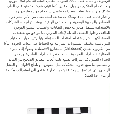
الرطوبة، والمتانة على المدى الطويل، لضمان حماية ألعابكم أثناء التوزيع
والاستخدام المتكرر من قِبل اللاعبين. كما تتبنى شركات تصنيع علب ألعاب
بشكل متزايد ممارسات مستدامة تشمل استخدام مواد معاد تدويرها،
وأحبار قائمة على الماء، وطلاءات صديقة للبيئة تقلل من الأثر البيئي دون
المساس بالجاذبية البصرية أو الخصائص الواقية. ويمتد التزام هذه الشركات
بالاستدامة ليشمل مبادرات خفض النفايات، وعمليات التصنيع الموفرة
للطاقة، وحلول التغليف القابلة لإعادة التدوير، بما يتوافق مع تفضيلات
المستهلكين المتزايدة تجاه المنتجات المسؤولة بيئيًّا. وتتيح خيارات اختيار
المواد تلبية مختلف المستويات الميزانية مع الحفاظ على معايير الجودة، بدءًا
من الكرتون العادي (Chipboard) للمشاريع الاقتصادية وصولًا إلى المواد
الممتازة لإصدارات المجموعات الخاصة والإصدارات الفاخرة. ويضمن
الخبراء الفنيون في شركات تصنيع علب ألعاب التطابق الصحيح بين المادة
والتصميم، ما يمنع حدوث مشكلات مثل التقوس، أو تلطّخ الألوان، أو الفشل
الهيكلي التي قد تضرّ بسمعة علامتكم التجارية وتؤدي إلى استبدالات مكلفة
أو عدم رضا العملاء.