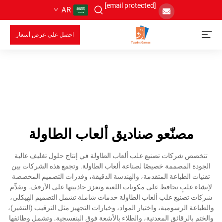
[email protected]
AR
احصل على عرض أسعار
مصنّعو صناديق ألعاب الطاولة
تتخصص شركات تصنيع علب ألعاب الطاولة في إنتاج حلول تغليف عالية
الجودة المصممة خصيصًا لصناعة ألعاب الطاولة. وتجمع هذه الشركات بين
تقنيات الطباعة المتقدمة، والهندسة الدقيقة، وقدرات التصميم المخصصة
لإنشاء علبٍ تحافظ على مكونات اللعبة وتعزز جاذبيتها على الأرفف. وتقدِّم
شركات تصنيع علب ألعاب الطاولة خدمات شاملة تشمل التصميم الهيكلي،
والطباعة الرسومية، واختيار المواد، وخيارات التجهيز مثل الترقيب (التنقير)،
والختم بالرقائق المعدنية، والطلاء بالأشعة فوق البنفسجية. وتشمل وظائفها