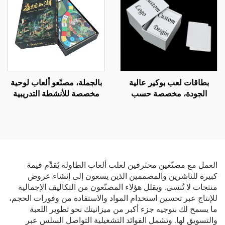
بطاقات لعب بوكير عالية
بالجملة، مصنّعو ألعاب لوحية
الجودة، مخصصة حسب
مخصصة للأنشطة التدريبية
الطلب، وقابلة للطباعة
لفرق العمل: لعبة لوحة
الفارغة، ومصنوعة من
الفرسان، لعبة لوحة الفرسان
البلاستيك PVC المقاوم للماء،
للأسرة
وتُباع بالجملة حسب التصميم
الشخصي ومواصفات الشركة
المصنعة الأصلية (OEM)، مع
العمل مع مصنّعين محترفين لعلب ألعاب الطاولة يُقدِّم قيمة
أحجام مختلفة للرزمة (Deck
كبيرة للناشرين والمصممين الذين يسعون إلى إنشاء عروض
Size)
منتجات لا تُنسى. ويقلل هؤلاء المصنّعون من التكاليف الإجمالية
للإنتاج عبر تحسين استخدام المواد والاستفادة من وفورات الحجم،
ما يسمح لك بتوجيه جزء أكبر من ميزانيتك نحو تطوير اللعبة
والتسويق لها. وتشمل الفوائد التشغيلية التواصل السلس عبر