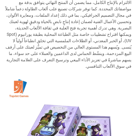
الالتزام بالإنتاج الكامل، مما يضمن أن المنتج النهائي يتوافق بدقة مع
مواصفاتك المحددة. كما توفر شركات تصنيع علب ألعاب الطاولة دعماً شاملاً
في مجال التصميم الجرافيكي، بما في ذلك إعداد الملفات، ومعايرة الألوان،
وتحسين الأعمال الفنية لضمان إعادة إنتاجٍ نابضٍ بالحياة ودقيقٍ لهوية لعبتك
البصرية. وهي تدرك أهمية تجربة فتح العلبة في ثقافة الألعاب الحديثة،
ويمكنها اقتراح تشطيبات خاصة مثل الطباعة المحلية بطبقة يورانيوم (Spot
UV)، أو الحبر المعدني، أو الطلاءات الملمسية التي تخلق انطباعاً أولياً لا
يُنسى. ويُسهم هذا المستوى العالي من التخصيص في تميُّز لعبتك على أرفف
البيع المزدحمة، وينشّط الحماس لدى الداعمين والعملاء على حد سواء، ما
يسهم مباشرةً في تعزيز الأداء البيعي وترسيخ التعرف على العلامة التجارية
في سوق الألعاب التنافسي.