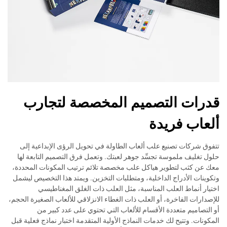
قدرات التصميم المخصصة لتجارب
ألعاب فريدة
تتفوق شركات تصنيع علب ألعاب الطاولة في تحويل الرؤى الإبداعية إلى
حلول تغليف ملموسة تجسِّد جوهر لعبتك. وتعمل فرق التصميم التابعة لها
معك عن كثب لتطوير هياكل علب مخصصة تلائم ترتيب المكونات المحددة،
وتكوينات الأدراج الداخلية، ومتطلبات التخزين. ويمتد هذا التخصيص ليشمل
اختيار أنماط العلب المناسبة، مثل العلب ذات الغلق المغناطيسي
للإصدارات الفاخرة، أو العلب ذات الغطاء الانزلاقي للألعاب الصغيرة الحجم،
أو التصاميم متعددة الأقسام للألعاب التي تحتوي على عدد كبير من
المكونات. وتتيح لك خدمات النماذج الأولية المتقدمة اختبار نماذج فعلية قبل