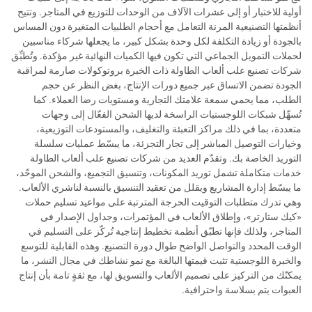
أولية للاختبار أو إلى عشرات الآلاف من الوحدات للتوزيع في المتاجر. وتتيح
أنظمتها التصنيعية المرنة التعامل مع أحجام الطلبيات المتغيرة دون المساس
بالجودة أو زيادة التكلفة لكل وحدة بشكل كبير، ما يجعلها شركاء مناسبين
لحملات التمويل الجماعي التي تكون فيها الكميات النهائية غير مؤكدة. وتُطبِّق
شركات تصنيع علب ألعاب الطاولة ذات الخبرة بروتوكولات صارمة لمراقبة
الجودة تضمن الاتساق عبر جميع دورات الإنتاج، بغض النظر عن حجم
الطلب، مما يحمي سمعة علامتك التجارية ومستويات رضا العملاء. كما
تُسهِّل شبكات اللوجستيات الراسخة لديها الشحن الفعّال إلى وجهات
متعددة، بما في ذلك مراكز التعبئة والتغليف، والمستودعات التوزيعية،
وخيارات التوصيل المباشر إلى تجار التجزئة، ما يبسّط عمليات سلسلة
التوريد الخاصة بك. وتقدّم العديد من شركات تصنيع علب ألعاب الطاولة
خدمات متكاملة تشمل توريد المكونات، وتنسيق التجميع، والشحن الموحّد،
ما يبسّط إدارة المشاريع ويقلل من تعقيد التنسيق بالنسبة لناشري الألعاب.
وهي تدرك متطلبات التوقيت الحرجة المترتبة على مواعيد تسليم حملات
«كيك ستارتر»، وإطلاق الألعاب في المؤتمرات، وجداول الإصدار في
المتاجر، ولذلك فإنها تطبّق أنظمة تخطيط إنتاجية تُركّز على التسليم في
الوقت المحدد والتواصل الواضح طوال دورة التصنيع. وهذه القابلية للتوسع
والخبرة اللوجستية تثبت قيمتها البالغة مع نمو نشاطك في مجال النشر، ما
يمكنّك من التركيز على تصميم الألعاب والتسويق لها، مع ثقةٍ تامة بأن إنتاج
العبوات يتم بسلاسة واحترافية.